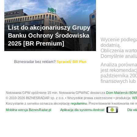
List do akcjonariuszy Grupy
Banku Ochrony Środowiska
Wycenie podlegaj
2025 [BR Premium]
dodatnią.
Obliczenia warto
Domyślnie anali
Biznesradar bez reklam?
Sprawdź BR Plus
Analiza porówna
jest rekomendac
października 20
finansowych lub 
Notowania GPW opóźnione 15 min.
Notowania GPW/NC dostarcza
Dom Maklerski BDM 
© 2010-2026 BIZNESRADAR sp. z o.o. • Wszystkie prawa zastrzeżone • produkcja:
W3
Korzystanie z serwisu oznacza akceptację
regulaminu
. Prezentowanie kwotowania nie m
Mobilna wersja BiznesRadar.pl
Aplikacja dla systemu Android
Dla wła