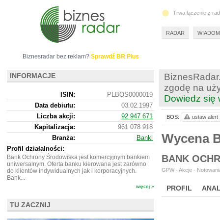
Trwa łączenie z ra
RADAR
WIADOM
Biznesradar bez reklam?
Sprawdź BR Plus
INFORMACJE
BiznesRadar.
zgodę na uży
ISIN:
PLBOS0000019
Dowiedz się 
Data debiutu:
03.02.1997
Liczba akcji:
92 947 671
BOS:
ustaw alert
Kapitalizacja:
961 078 918
Wycena 
Branża:
Banki
Profil działalności:
BANK OCHR
Bank Ochrony Środowiska jest komercyjnym bankiem
uniwersalnym. Oferta banku kierowana jest zarówno
GPW - Akcje - Notowania
do klientów indywidualnych jak i korporacyjnych.
Bank...
więcej »
PROFIL
ANAL
WYCENA
BR 
TU ZACZNIJ