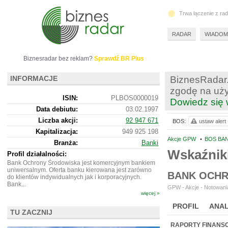
Trwa łączenie z ra
RADAR
WIADOM
Biznesradar bez reklam?
Sprawdź BR Plus
INFORMACJE
BiznesRadar.
zgodę na uży
ISIN:
PLBOS0000019
Dowiedz się 
Data debiutu:
03.02.1997
Liczba akcji:
92 947 671
BOS:
ustaw alert
Kapitalizacja:
949 925 198
Akcje GPW
•
BOS BA
Branża:
Banki
Wskaźnik
Profil działalności:
Bank Ochrony Środowiska jest komercyjnym bankiem
uniwersalnym. Oferta banku kierowana jest zarówno
BANK OCHR
do klientów indywidualnych jak i korporacyjnych.
Bank...
GPW - Akcje - Notowania
więcej »
PROFIL
ANAL
TU ZACZNIJ
WYCENA
BR 
RAPORTY FINANS