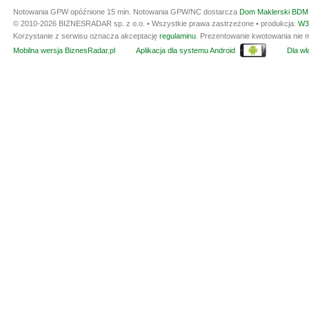
Notowania GPW opóźnione 15 min.
Notowania GPW/NC dostarcza
Dom Maklerski BDM 
© 2010-2026 BIZNESRADAR sp. z o.o. • Wszystkie prawa zastrzeżone • produkcja:
W3
Korzystanie z serwisu oznacza akceptację
regulaminu
. Prezentowanie kwotowania nie m
Mobilna wersja BiznesRadar.pl
Aplikacja dla systemu Android
Dla wła