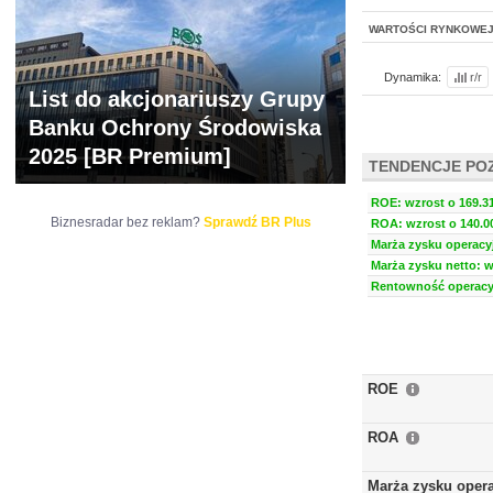
WARTOŚCI RYNKOWE
Dynamika:
r/r
List do akcjonariuszy Grupy
Banku Ochrony Środowiska
2025 [BR Premium]
TENDENCJE PO
ROE: wzrost o 169.31
Biznesradar bez reklam?
Sprawdź BR Plus
ROA: wzrost o 140.00
Marża zysku operacyj
Marża zysku netto: w
Rentowność operacyj
ROE
ROA
Marża zysku oper