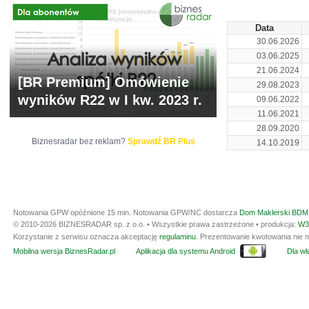
Data
30.06.2026
03.06.2025
21.06.2024
[BR Premium] Omówienie
29.08.2023
wyników R22 w I kw. 2023 r.
09.06.2022
11.06.2021
28.09.2020
Biznesradar bez reklam?
Sprawdź BR Plus
14.10.2019
Notowania GPW opóźnione 15 min.
Notowania GPW/NC dostarcza
Dom Maklerski BDM 
© 2010-2026 BIZNESRADAR sp. z o.o. • Wszystkie prawa zastrzeżone • produkcja:
W3
Korzystanie z serwisu oznacza akceptację
regulaminu
. Prezentowanie kwotowania nie m
Mobilna wersja BiznesRadar.pl
Aplikacja dla systemu Android
Dla wła