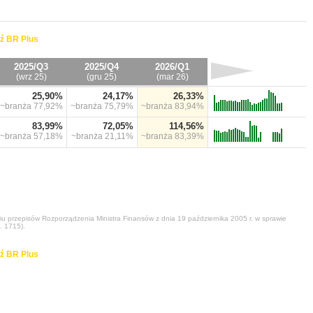
ź BR Plus
2025/Q3
2025/Q4
2026/Q1
(wrz 25)
(gru 25)
(mar 26)
25,90%
24,17%
26,33%
~branża
77,92%
~branża
75,79%
~branża
83,94%
83,99%
72,05%
114,56%
~branża
57,18%
~branża
21,11%
~branża
83,39%
niu przepisów Rozporządzenia Ministra Finansów z dnia 19 października 2005 r. w sprawie
. 1715).
ź BR Plus