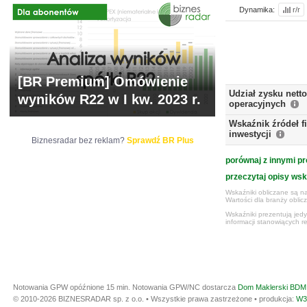
Dynamika:
r/r
[BR Premium] Omówienie
Udział zysku nett
wyników R22 w I kw. 2023 r.
operacyjnych
Wskaźnik źródeł 
inwestycji
Biznesradar bez reklam?
Sprawdź BR Plus
porównaj z innymi pr
przeczytaj opisy ws
Wskaźniki obliczane są na
Wartości dla branży obli
Wskaźniki prezentują jed
informacji stanowiących r
Notowania GPW opóźnione 15 min.
Notowania GPW/NC dostarcza
Dom Maklerski BDM 
© 2010-2026 BIZNESRADAR sp. z o.o. • Wszystkie prawa zastrzeżone • produkcja:
W3