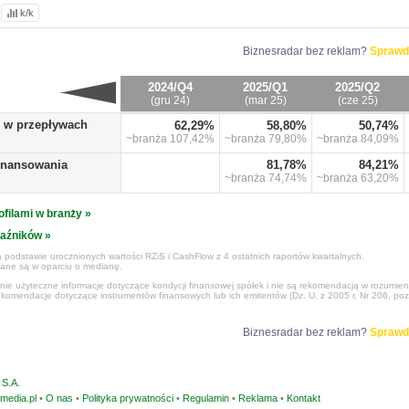
k/k
Biznesradar bez reklam?
Sprawd
2024/Q4
2025/Q1
2025/Q2
(gru 24)
(mar 25)
(cze 25)
o w przepływach
62,29%
58,80%
50,74%
~branża
107,42%
~branża
79,80%
~branża
84,09%
finansowania
81,78%
84,21%
~branża
74,74%
~branża
63,20%
ofilami w branży »
kaźników »
 podstawie urocznionych wartości RZiS i CashFlow z 4 ostatnich raportów kwartalnych.
czane są w oparciu o medianę.
ynie użyteczne informacje dotyczące kondycji finansowej spółek i nie są rekomendacją w rozumie
ekomendacje dotyczące instrumentów finansowych lub ich emitentów (Dz. U. z 2005 r. Nr 206, poz
Biznesradar bez reklam?
Sprawd
S.A.
media.pl
•
O nas
•
Polityka prywatności
•
Regulamin
•
Reklama
•
Kontakt