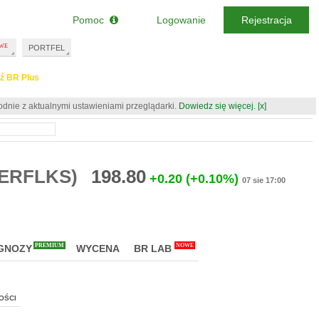
Pomoc
Logowanie
Rejestracja
PORTFEL
ź BR Plus
odnie z aktualnymi ustawieniami przeglądarki.
Dowiedz się więcej.
[x]
BERFLKS)
198.80
+0.20
(+0.10%)
07 sie 17:00
PREMIUM
NOWE
GNOZY
WYCENA
BR LAB
OŚCI