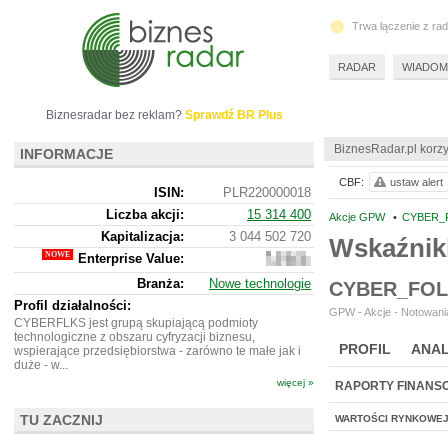
Trwa łączenie z ra
RADAR
WIADOM
Biznesradar bez reklam?
Sprawdź BR Plus
BiznesRadar.pl korzy
INFORMACJE
CBF:
ustaw alert
ISIN:
PLR220000018
Liczba akcji:
15 314 400
Akcje GPW
•
CYBER_F
Kapitalizacja:
3 044 502 720
Wskaźnik
Enterprise Value:
3
601
Branża:
Nowe technologie
CYBER_FOL
088
720
Profil działalności:
GPW - Akcje - Notowania
CYBERFLKS jest grupą skupiającą podmioty
technologiczne z obszaru cyfryzacji biznesu,
PROFIL
ANAL
wspierające przedsiębiorstwa - zarówno te małe jak i
duże - w...
więcej »
RAPORTY FINANS
TU ZACZNIJ
WARTOŚCI RYNKOWE