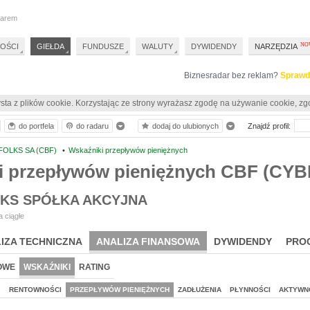
darem
OŚCI
GIEŁDA
FUNDUSZE
WALUTY
DYWIDENDY
NARZĘDZIA
Biznesradar bez reklam?
Sprawd
sta z plików cookie. Korzystając ze strony wyrażasz zgodę na używanie cookie, zg
do portfela
do radaru
dodaj do ulubionych
Znajdź profil:
OLKS SA (CBF)
•
Wskaźniki przepływów pieniężnych
i przepływów pieniężnych CBF (CY
KS SPÓŁKA AKCYJNA
 ciągłe
IZA TECHNICZNA
ANALIZA FINANSOWA
DYWIDENDY
PRO
OWE
WSKAŹNIKI
RATING
J
RENTOWNOŚCI
PRZEPŁYWÓW PIENIĘŻNYCH
ZADŁUŻENIA
PŁYNNOŚCI
AKTYWN