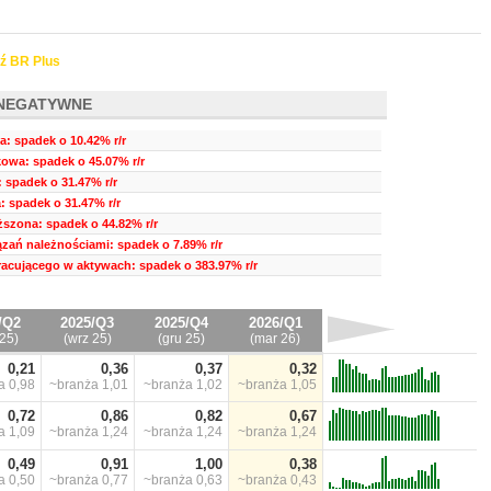
ź BR Plus
NEGATYWNE
ia: spadek o 10.42% r/r
owa: spadek o 45.07% r/r
 spadek o 31.47% r/r
: spadek o 31.47% r/r
szona: spadek o 44.82% r/r
zań należnościami: spadek o 7.89% r/r
pracującego w aktywach: spadek o 383.97% r/r
/Q2
2025/Q3
2025/Q4
2026/Q1
25)
(wrz 25)
(gru 25)
(mar 26)
0,21
0,36
0,37
0,32
ża
0,98
~branża
1,01
~branża
1,02
~branża
1,05
0,72
0,86
0,82
0,67
ża
1,09
~branża
1,24
~branża
1,24
~branża
1,24
0,49
0,91
1,00
0,38
ża
0,50
~branża
0,77
~branża
0,63
~branża
0,43