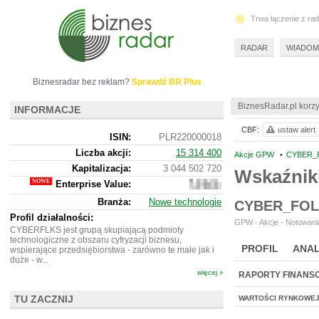
Trwa łączenie z ra
RADAR
WIADOM
Biznesradar bez reklam?
Sprawdź BR Plus
BiznesRadar.pl korzy
INFORMACJE
CBF:
ustaw alert
ISIN:
PLR220000018
Liczba akcji:
15 314 400
Akcje GPW
•
CYBER_F
Kapitalizacja:
3 044 502 720
Wskaźnik
Enterprise Value:
3
601
Branża:
Nowe technologie
CYBER_FOL
088
720
Profil działalności:
GPW - Akcje - Notowania
CYBERFLKS jest grupą skupiającą podmioty
technologiczne z obszaru cyfryzacji biznesu,
PROFIL
ANAL
wspierające przedsiębiorstwa - zarówno te małe jak i
duże - w...
więcej »
RAPORTY FINANS
TU ZACZNIJ
WARTOŚCI RYNKOWE