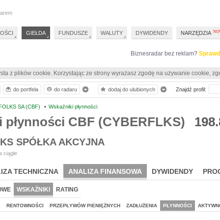
darem
OŚCI
GIEŁDA
FUNDUSZE
WALUTY
DYWIDENDY
NARZĘDZIA
Biznesradar bez reklam?
Sprawd
sta z plików cookie. Korzystając ze strony wyrażasz zgodę na używanie cookie, zg
do portfela
do radaru
dodaj do ulubionych
Znajdź profil:
OLKS SA (CBF)
•
Wskaźniki płynności
i płynności CBF (CYBERFLKS)
198.
KS SPÓŁKA AKCYJNA
 ciągłe
IZA TECHNICZNA
ANALIZA FINANSOWA
DYWIDENDY
PRO
OWE
WSKAŹNIKI
RATING
J
RENTOWNOŚCI
PRZEPŁYWÓW PIENIĘŻNYCH
ZADŁUŻENIA
PŁYNNOŚCI
AKTYWN