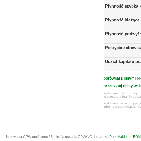
Płynność szybka
Płynność bieżąca
Płynność podwyż
Pokrycie zobowią
Udział kapitału p
porównaj z innymi pr
przeczytaj opisy ws
Wskaźniki obliczane są na
Wartości dla branży obli
Wskaźniki prezentują jed
informacji stanowiących r
Notowania GPW opóźnione 15 min.
Notowania GPW/NC dostarcza
Dom Maklerski BDM 