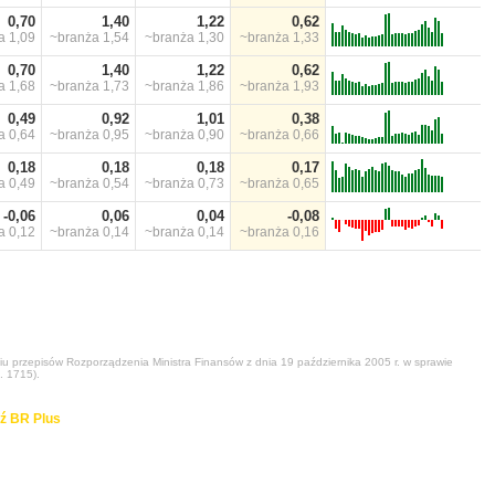
0,70
1,40
1,22
0,62
ża
1,09
~branża
1,54
~branża
1,30
~branża
1,33
0,70
1,40
1,22
0,62
ża
1,68
~branża
1,73
~branża
1,86
~branża
1,93
0,49
0,92
1,01
0,38
ża
0,64
~branża
0,95
~branża
0,90
~branża
0,66
0,18
0,18
0,18
0,17
ża
0,49
~branża
0,54
~branża
0,73
~branża
0,65
-0,06
0,06
0,04
-0,08
ża
0,12
~branża
0,14
~branża
0,14
~branża
0,16
niu przepisów Rozporządzenia Ministra Finansów z dnia 19 października 2005 r. w sprawie
. 1715).
ź BR Plus