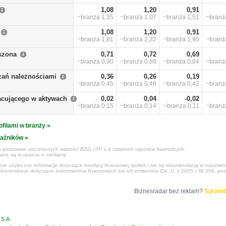
1,08
1,20
0,91
~branża
1,35
~branża
1,07
~branża
1,51
~bran
1,08
1,20
0,91
~branża
1,81
~branża
2,32
~branża
1,95
~bran
szona
0,71
0,72
0,69
~branża
0,90
~branża
0,88
~branża
0,84
~bran
zań należnościami
0,36
0,26
0,19
~branża
0,45
~branża
0,46
~branża
0,42
~bran
racującego w aktywach
0,02
0,04
-0,02
~branża
0,15
~branża
0,14
~branża
0,11
~bran
ofilami w branży »
kaźników »
 podstawie urocznionych wartości RZiS i PP z 4 ostatnich raportów kwartalnych.
czane są w oparciu o medianę.
ynie użyteczne informacje dotyczące kondycji finansowej spółek i nie są rekomendacją w rozumie
ekomendacje dotyczące instrumentów finansowych lub ich emitentów (Dz. U. z 2005 r. Nr 206, poz
Biznesradar bez reklam?
Sprawd
S.A.