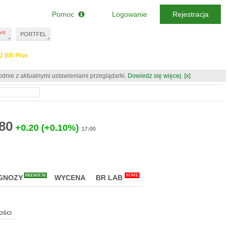
Pomoc
Logowanie
Rejestracja
PORTFEL
ź BR Plus
odnie z aktualnymi ustawieniami przeglądarki.
Dowiedz się więcej.
[x]
80
+0.20
(+0.10%)
17:00
PREMIUM
NOWE
GNOZY
WYCENA
BR LAB
OŚCI