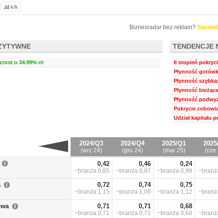
k/k
Biznesradar bez reklam?
Sprawd
ZYTYWNE
TENDENCJE 
zrost o 34.99% r/r
II stopień pokryc
Płynność gotówk
Płynność szybka:
Płynność bieżąca
Płynność podwyż
Pokrycie zobowią
Udział kapitału 
2024/Q3
2024/Q4
2025/Q1
2025
(wrz 24)
(gru 24)
(mar 25)
(cze 
0,42
0,46
0,24
~branża
0,85
~branża
0,87
~branża
0,99
~bran
a
0,72
0,74
0,75
~branża
1,15
~branża
1,06
~branża
1,12
~bran
owa
0,71
0,71
0,68
~branża
0,71
~branża
0,71
~branża
0,68
~bran