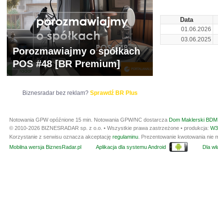
Data
01.06.2026
03.06.2025
Porozmawiajmy o spółkach
POS #48 [BR Premium]
Biznesradar bez reklam?
Sprawdź BR Plus
Notowania GPW opóźnione 15 min.
Notowania GPW/NC dostarcza
Dom Maklerski BDM 
© 2010-2026 BIZNESRADAR sp. z o.o. • Wszystkie prawa zastrzeżone • produkcja:
W3
Korzystanie z serwisu oznacza akceptację
regulaminu
. Prezentowanie kwotowania nie m
Mobilna wersja BiznesRadar.pl
Aplikacja dla systemu Android
Dla wła