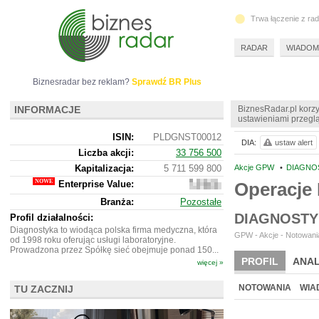
Trwa łączenie z ra
RADAR
WIADOM
Biznesradar bez reklam?
Sprawdź BR Plus
INFORMACJE
BiznesRadar.pl korzy
ustawieniami przeglą
ISIN:
PLDGNST00012
DIA:
ustaw alert
Liczba akcji:
33 756 500
Kapitalizacja:
5 711 599 800
Akcje GPW
•
DIAGNOS
Enterprise Value:
Operacje 
6
781
Branża:
Pozostałe
859
800
DIAGNOSTY
Profil działalności:
Diagnostyka to wiodąca polska firma medyczna, która
GPW - Akcje - Notowania
od 1998 roku oferując usługi laboratoryjne.
Prowadzona przez Spółkę sieć obejmuje ponad 150...
PROFIL
ANAL
więcej »
WYCENA
BR 
NOTOWANIA
WIA
TU ZACZNIJ
ARCHIWUM NOTO