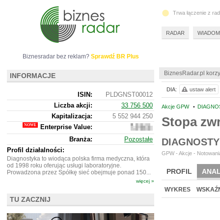
Trwa łączenie z ra
RADAR
WIADOM
Biznesradar bez reklam?
Sprawdź BR Plus
BiznesRadar.pl korzy
INFORMACJE
DIA:
ustaw alert
ISIN:
PLDGNST00012
Liczba akcji:
33 756 500
Akcje GPW
•
DIAGNOS
Kapitalizacja:
5 552 944 250
Stopa zwr
Enterprise Value:
6
623
Branża:
Pozostałe
DIAGNOSTY
204
250
Profil działalności:
GPW - Akcje - Notowania
Diagnostyka to wiodąca polska firma medyczna, która
od 1998 roku oferując usługi laboratoryjne.
PROFIL
ANAL
Prowadzona przez Spółkę sieć obejmuje ponad 150...
więcej »
WYKRES
WSKAŹN
TU ZACZNIJ