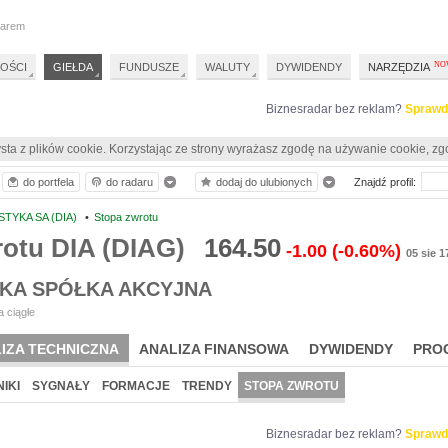
darem
OŚCI
GIEŁDA
FUNDUSZE
WALUTY
DYWIDENDY
NARZĘDZIA
Biznesradar bez reklam?
Sprawd
sta z plików cookie. Korzystając ze strony wyrażasz zgodę na używanie cookie, zg
do portfela
do radaru
dodaj do ulubionych
Znajdź profil:
TYKA SA (DIA)
•
Stopa zwrotu
otu DIA (DIAG)
164.50
-1.00
(-0.60%)
05 sie 1
KA SPÓŁKA AKCYJNA
 ciągłe
IZA TECHNICZNA
ANALIZA FINANSOWA
DYWIDENDY
PRO
IKI
SYGNAŁY
FORMACJE
TRENDY
STOPA ZWROTU
Biznesradar bez reklam?
Sprawd