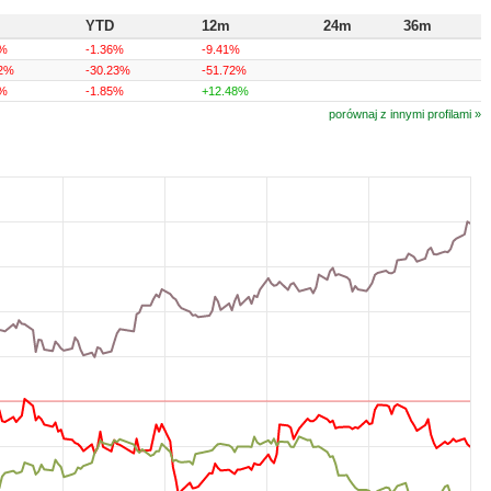
YTD
12m
24m
36m
4%
-1.36%
-9.41%
42%
-30.23%
-51.72%
8%
-1.85%
+12.48%
porównaj z innymi profilami »