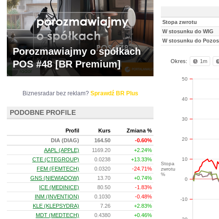
Stopa zwrotu
W stosunku do WIG
W stosunku do Pozos
Porozmawiajmy o spółkach
Okres:
1m
POS #48 [BR Premium]
50
Biznesradar bez reklam?
Sprawdź BR Plus
40
PODOBNE PROFILE
30
Profil
Kurs
Zmiana %
20
DIA (DIAG)
164.50
-0.60%
AAPL (APPLE)
1169.20
+2.24%
10
CTE (CTEGROUP)
0.0238
+13.33%
Stopa
FEM (FEMTECH)
0.0320
-24.71%
zwrotu
%
GNS (NIEWIADOW)
13.70
+0.74%
0
ICE (MEDINICE)
80.50
-1.83%
INM (INVENTION)
0.1030
-0.48%
-10
KLE (KLEPSYDRA)
7.26
+2.83%
MDT (MEDTECH)
0.4380
+0.46%