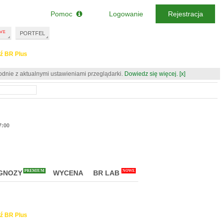
Pomoc
Logowanie
Rejestracja
PORTFEL
ź BR Plus
odnie z aktualnymi ustawieniami przeglądarki.
Dowiedz się więcej.
[x]
7:00
PREMIUM
NOWE
GNOZY
WYCENA
BR LAB
ź BR Plus