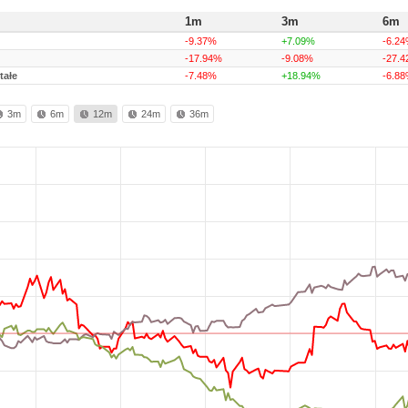
1m
3m
6m
-9.37%
+7.09%
-6.2
-17.94%
-9.08%
-27.
tałe
-7.48%
+18.94%
-6.8
3m
6m
12m
24m
36m