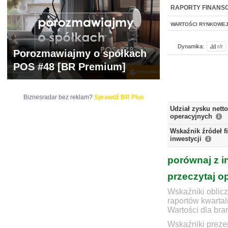
WYCENA
BR 
RAPORTY FINANS
WARTOŚCI RYNKOWE
Dynamika:
r/r
Porozmawiajmy o spółkach
POS #48 [BR Premium]
Biznesradar bez reklam?
Sprawdź BR Plus
Udział zysku nett
operacyjnych
Wskaźnik źródeł 
inwestycji
porównaj z i
przeczytaj o
Wskaźniki oblicz
raportów kwartal
Wartości dla bra
Wskaźniki prezen