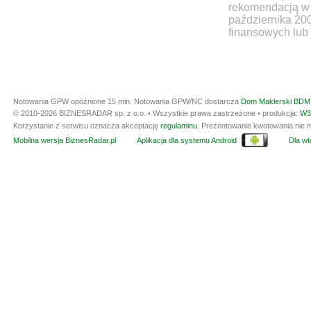
rekomendacją w 
października 20
finansowych lub 
Notowania GPW opóźnione 15 min.
Notowania GPW/NC dostarcza
Dom Maklerski BDM 
© 2010-2026 BIZNESRADAR sp. z o.o. • Wszystkie prawa zastrzeżone • produkcja:
W3
Korzystanie z serwisu oznacza akceptację
regulaminu
. Prezentowanie kwotowania nie m
Mobilna wersja BiznesRadar.pl
Aplikacja dla systemu Android
Dla wła