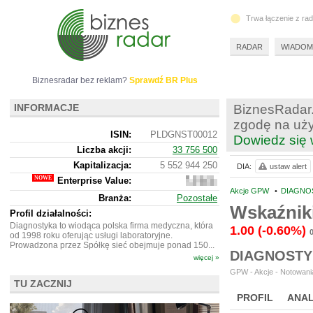
Trwa łączenie z ra
RADAR
WIADOM
Biznesradar bez reklam?
Sprawdź BR Plus
INFORMACJE
BiznesRadar.
zgodę na uży
ISIN:
PLDGNST00012
Dowiedz się 
Liczba akcji:
33 756 500
Kapitalizacja:
5 552 944 250
DIA:
ustaw alert
Enterprise Value:
6
623
Akcje GPW
•
DIAGNOS
Branża:
Pozostałe
204
Wskaźnik
250
Profil działalności:
Diagnostyka to wiodąca polska firma medyczna, która
1.00
(-0.60%)
od 1998 roku oferując usługi laboratoryjne.
Prowadzona przez Spółkę sieć obejmuje ponad 150...
DIAGNOSTY
więcej »
GPW - Akcje - Notowania
TU ZACZNIJ
PROFIL
ANAL