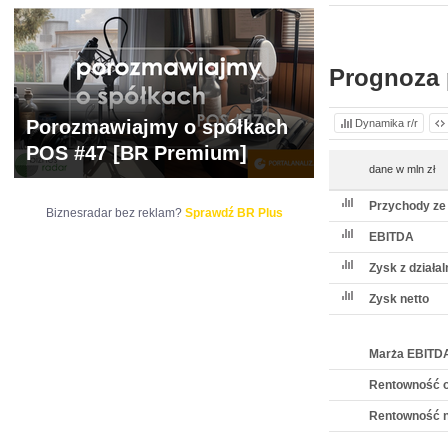
WYCENA
BR 
Prognoza 
Porozmawiajmy o spółkach
Dynamika r/r
POS #47 [BR Premium]
dane w mln zł
Przychody ze
Biznesradar bez reklam?
Sprawdź BR Plus
EBITDA
Zysk z działa
Zysk netto
Marża EBITD
Rentowność o
Rentowność n