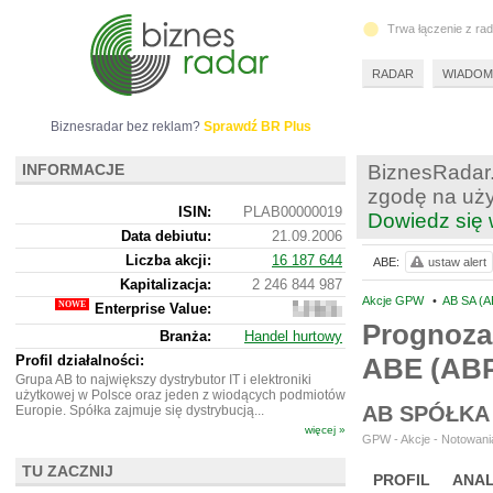
Trwa łączenie z ra
RADAR
WIADOM
Biznesradar bez reklam?
Sprawdź BR Plus
INFORMACJE
BiznesRadar.
zgodę na uży
ISIN:
PLAB00000019
Dowiedz się 
Data debiutu:
21.09.2006
Liczba akcji:
16 187 644
ABE:
ustaw alert
Kapitalizacja:
2 246 844 987
Akcje GPW
•
AB SA (A
Enterprise Value:
2
567
Prognoza
Branża:
Handel hurtowy
832
987
Profil działalności:
ABE (AB
Grupa AB to największy dystrybutor IT i elektroniki
użytkowej w Polsce oraz jeden z wiodących podmiotów
AB SPÓŁKA
Europie. Spółka zajmuje się dystrybucją...
więcej »
GPW - Akcje - Notowania
TU ZACZNIJ
PROFIL
ANAL