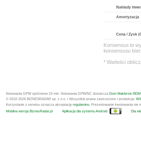
Nakłady inwe
Amortyzacja
Cena / Zysk (
Konsensus to wy
konsensusu bierz
* Wartości oblic
Notowania GPW opóźnione 15 min.
Notowania GPW/NC dostarcza
Dom Maklerski BDM 
© 2010-2026 BIZNESRADAR sp. z o.o. • Wszystkie prawa zastrzeżone • produkcja:
W3
Korzystanie z serwisu oznacza akceptację
regulaminu
. Prezentowanie kwotowania nie m
Mobilna wersja BiznesRadar.pl
Aplikacja dla systemu Android
Dla wła