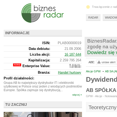
Trwa łączenie z ra
RADAR
WIADOM
INFORMACJE
BiznesRadar.
ISIN:
PLAB00000019
zgodę na uży
Data debiutu:
21.09.2006
Dowiedz się 
Liczba akcji:
16 187 644
Kapitalizacja:
2 259 795 264
ABE:
ustaw alert
Enterprise Value:
2
580
Akcje GPW
•
AB SA (A
Branża:
Handel hurtowy
783
Dywidend
264
Profil działalności:
Grupa AB to największy dystrybutor IT i elektroniki
użytkowej w Polsce oraz jeden z wiodących podmiotów
AB SPÓŁKA
Europie. Spółka zajmuje się dystrybucją...
więcej »
GPW - Akcje - Notowania
TU ZACZNIJ
Teoretyczny