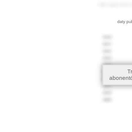
daty pu
T
abonent