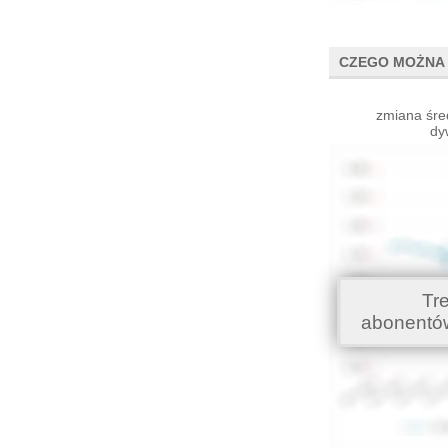
CZEGO MOŻNA 
zmiana śre
dy
Tr
abonentó