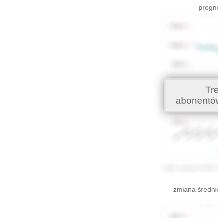
progno
Tr
abonentó
zmiana średni