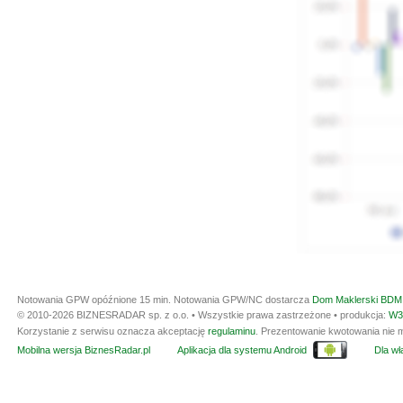
Notowania GPW opóźnione 15 min.
Notowania GPW/NC dostarcza
Dom Maklerski BDM 
© 2010-2026 BIZNESRADAR sp. z o.o. • Wszystkie prawa zastrzeżone • produkcja:
W3
Korzystanie z serwisu oznacza akceptację
regulaminu
. Prezentowanie kwotowania nie m
Mobilna wersja BiznesRadar.pl
Aplikacja dla systemu Android
Dla wła