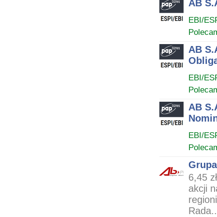
AB S.
EBI/ES
Poleca
AB S.A
Obliga
EBI/ES
Poleca
AB S.
Nomin
EBI/ES
Poleca
Grupa
6,45 z
akcji 
region
Rada..