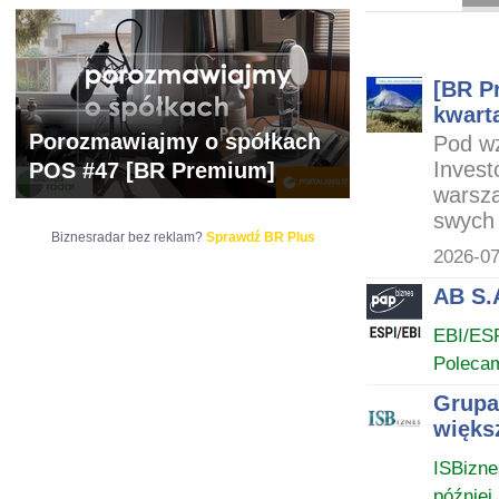
ARCHIWUM NOTO
[BR Pr
kwarta
Porozmawiajmy o spółkach
Pod wz
Invest
POS #47 [BR Premium]
warsza
swych 
Biznesradar bez reklam?
Sprawdź BR Plus
2026-07
AB S.A
EBI/ES
Poleca
Grupa 
więks
ISBizne
później