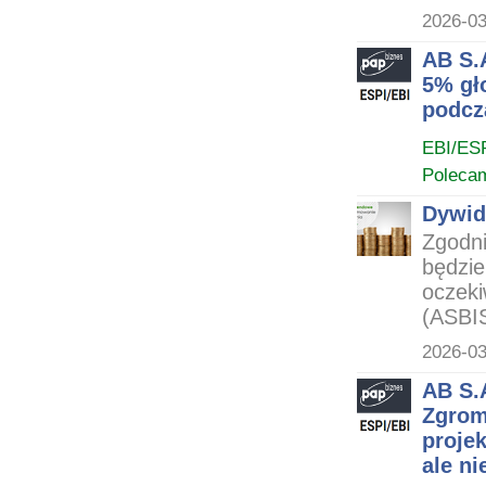
2026-03
AB S.
5% gł
podcz
EBI/ES
Poleca
Dywid
Zgodn
będzie
oczeki
(ASBIS
2026-03
AB S.
Zgrom
proje
ale ni