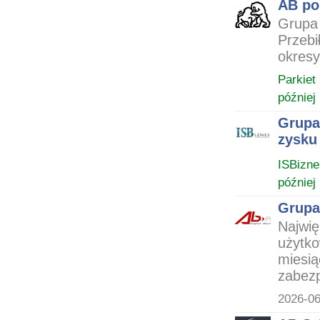
AB pok
Grupa 
Przebi
okresy
Parkiet
później
Grupa 
zysku
ISBizne
później
Grupa
Najwię
użytko
miesią
zabezp
2026-06