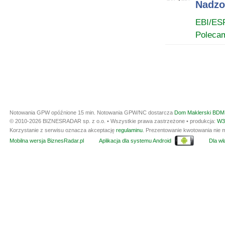
Nadzo
EBI/ES
Poleca
Notowania GPW opóźnione 15 min.
Notowania GPW/NC dostarcza
Dom Maklerski BDM 
© 2010-2026 BIZNESRADAR sp. z o.o. • Wszystkie prawa zastrzeżone • produkcja:
W3
Korzystanie z serwisu oznacza akceptację
regulaminu
. Prezentowanie kwotowania nie m
Mobilna wersja BiznesRadar.pl
Aplikacja dla systemu Android
Dla wła