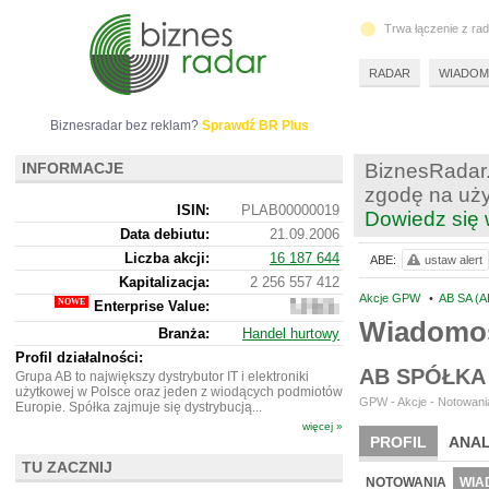
Trwa łączenie z ra
RADAR
WIADOM
Biznesradar bez reklam?
Sprawdź BR Plus
INFORMACJE
BiznesRadar.
zgodę na uży
ISIN:
PLAB00000019
Dowiedz się 
Data debiutu:
21.09.2006
Liczba akcji:
16 187 644
ABE:
ustaw alert
Kapitalizacja:
2 256 557 412
Akcje GPW
•
AB SA (A
Enterprise Value:
2
577
Wiadomoś
Branża:
Handel hurtowy
545
412
Profil działalności:
AB SPÓŁKA
Grupa AB to największy dystrybutor IT i elektroniki
użytkowej w Polsce oraz jeden z wiodących podmiotów
GPW - Akcje - Notowania
Europie. Spółka zajmuje się dystrybucją...
więcej »
PROFIL
ANAL
TU ZACZNIJ
WYCENA
BR 
NOTOWANIA
WIA