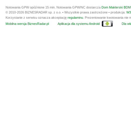
Notowania GPW opóźnione 15 min.
Notowania GPW/NC dostarcza
Dom Maklerski BDM 
© 2010-2026 BIZNESRADAR sp. z o.o. • Wszystkie prawa zastrzeżone • produkcja:
W3
Korzystanie z serwisu oznacza akceptację
regulaminu
. Prezentowanie kwotowania nie m
Mobilna wersja BiznesRadar.pl
Aplikacja dla systemu Android
Dla wła