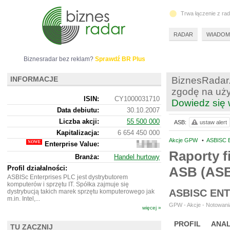
Trwa łączenie z ra
RADAR
WIADOM
Biznesradar bez reklam?
Sprawdź BR Plus
INFORMACJE
BiznesRadar.
zgodę na uży
ISIN:
CY1000031710
Dowiedz się 
Data debiutu:
30.10.2007
Liczba akcji:
55 500 000
ASB:
ustaw alert
Kapitalizacja:
6 654 450 000
Akcje GPW
•
ASBISC 
Enterprise Value:
6
633
Raporty f
Branża:
Handel hurtowy
914
223
Profil działalności:
ASB (ASB
ASBISc Enterprises PLC jest dystrybutorem
komputerów i sprzętu IT. Spółka zajmuje się
ASBISC EN
dystrybucją takich marek sprzętu komputerowego jak
m.in. Intel,...
GPW - Akcje - Notowania
więcej »
PROFIL
ANAL
TU ZACZNIJ