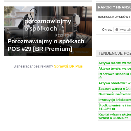
WYCENA
BR 
RAPORTY FINANS
RACHUNEK ZYSKÓW I 
Okres:
kwartal
Porozmawiajmy o spółkach
POS #29 [BR Premium]
TENDENCJE PO
Aktywa razem: wzrost
Biznesradar bez reklam?
Sprawdź BR Plus
Aktywa trwałe: wzros
Rzeczowe składniki 
r/r
Aktywa obrotowe: wz
Zapasy: wzrost o 14.
Należności krótkoter
Inwestycje krótkoter
Środki pieniężne i i
741.28% r/r
Kapitał własny akcjo
wzrost o 35.05% r/r