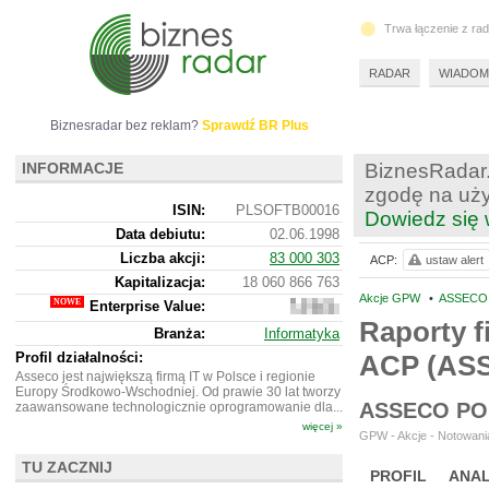
Trwa łączenie z ra
RADAR
WIADOM
Biznesradar bez reklam?
Sprawdź BR Plus
INFORMACJE
BiznesRadar.
zgodę na uży
ISIN:
PLSOFTB00016
Dowiedz się 
Data debiutu:
02.06.1998
Liczba akcji:
83 000 303
ACP:
ustaw alert
Kapitalizacja:
18 060 866 763
Akcje GPW
•
ASSECO 
Enterprise Value:
15
154
Raporty f
Branża:
Informatyka
166
763
Profil działalności:
ACP (AS
Asseco jest największą firmą IT w Polsce i regionie
Europy Środkowo-Wschodniej. Od prawie 30 lat tworzy
ASSECO PO
zaawansowane technologicznie oprogramowanie dla...
więcej »
GPW - Akcje - Notowania
TU ZACZNIJ
PROFIL
ANAL