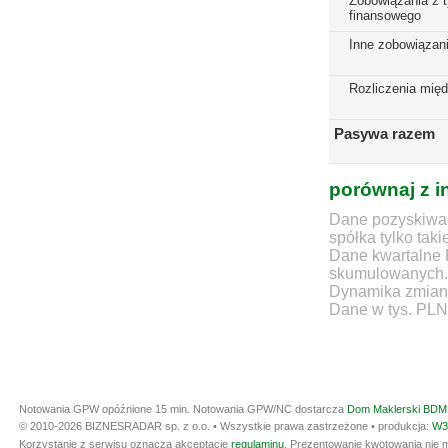
Zobowiązania z t
finansowego
Inne zobowiązan
Rozliczenia mię
Pasywa razem
porównaj z i
Dane pozyskiwan
spółka tylko taki
Dane kwartalne 
skumulowanych.
Dynamika zmian d
Dane w tys. PLN
Notowania GPW opóźnione 15 min.
Notowania GPW/NC dostarcza
Dom Maklerski BDM 
© 2010-2026 BIZNESRADAR sp. z o.o. • Wszystkie prawa zastrzeżone • produkcja:
W3
Korzystanie z serwisu oznacza akceptację
regulaminu
. Prezentowanie kwotowania nie m