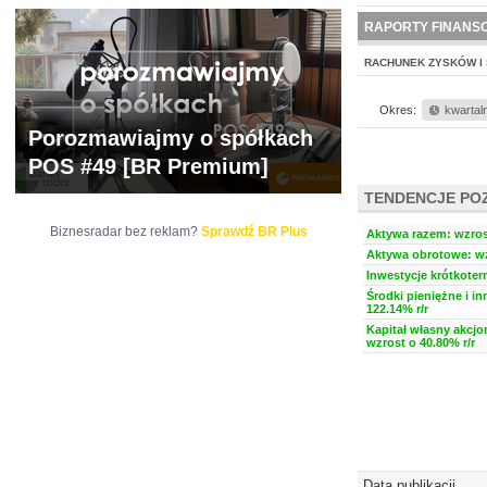
WYCENA
BR 
RAPORTY FINANS
RACHUNEK ZYSKÓW I 
Okres:
kwartal
Porozmawiajmy o spółkach
POS #49 [BR Premium]
TENDENCJE PO
Biznesradar bez reklam?
Sprawdź BR Plus
Aktywa razem: wzrost
Aktywa obrotowe: wz
Inwestycje krótkoter
Środki pieniężne i i
122.14% r/r
Kapitał własny akcjo
wzrost o 40.80% r/r
Data publikacji