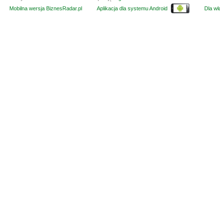
Mobilna wersja BiznesRadar.pl
Aplikacja dla systemu Android
Dla wła