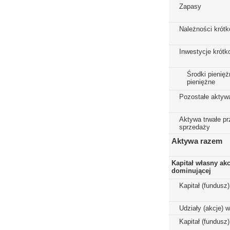
Zapasy
Należności krót
Inwestycje krót
Środki pienięż
pieniężne
Pozostałe aktyw
Aktywa trwałe p
sprzedaży
Aktywa razem
Kapitał własny ak
dominującej
Kapitał (fundusz
Udziały (akcje) 
Kapitał (fundusz