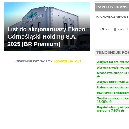
NOWE
BR LAB
RAPORTY FINANS
RACHUNEK ZYSKÓW I 
List do akcjonariuszy Ekopol
Okres:
kwartal
Górnośląski Holding S.A.
2025 [BR Premium]
TENDENCJE PO
Biznesradar bez reklam?
Sprawdź BR Plus
Aktywa razem: wzrost
Aktywa trwałe: wzros
Rzeczowe składniki 
r/r
Aktywa obrotowe: wzr
Należności krótkoter
Inwestycje krótkoter
Środki pieniężne i i
13.00% r/r
Kapitał własny akcjo
wzrost o 7.80% r/r