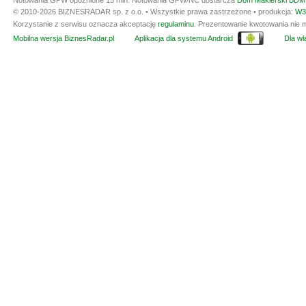
Notowania GPW opóźnione 15 min.
Notowania GPW/NC dostarcza
Dom Maklerski BDM 
© 2010-2026 BIZNESRADAR sp. z o.o. • Wszystkie prawa zastrzeżone • produkcja:
W3
Korzystanie z serwisu oznacza akceptację
regulaminu
. Prezentowanie kwotowania nie m
Mobilna wersja BiznesRadar.pl
Aplikacja dla systemu Android
Dla wła