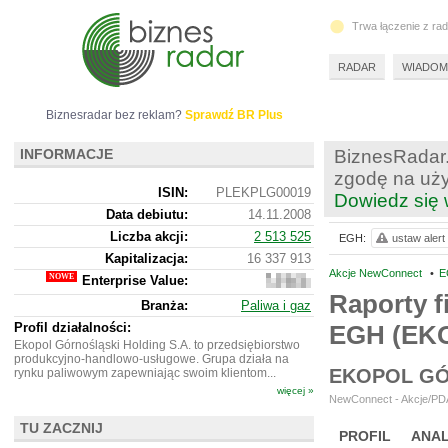
Trwa łączenie z ra
RADAR
WIADOM
Biznesradar bez reklam?
Sprawdź BR Plus
INFORMACJE
BiznesRadar.
zgodę na uży
ISIN:
PLEKPLG00019
Dowiedz się 
Data debiutu:
14.11.2008
Liczba akcji:
2 513 525
EGH:
ustaw alert
Kapitalizacja:
16 337 913
Akcje NewConnect
•
E
Enterprise Value:
5
803
Raporty f
Branża:
Paliwa i gaz
913
Profil działalności:
EGH (EK
Ekopol Górnośląski Holding S.A. to przedsiębiorstwo
produkcyjno-handlowo-usługowe. Grupa działa na
EKOPOL GÓ
rynku paliwowym zapewniając swoim klientom...
więcej »
NewConnect - Akcje/PDA
TU ZACZNIJ
PROFIL
ANAL