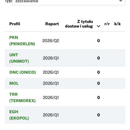
Typ:
Z tytułu
Profil
Raport
r/r
k/k
dostaw i usług
PKN
2026/Q2
0
(PKNORLEN)
UNT
2026/Q1
0
(UNIMOT)
ONC (ONICO)
2026/Q1
0
MOL
2026/Q1
0
TRR
2026/Q1
0
(TERMOREX)
EGH
2026/Q1
0
(EKOPOL)