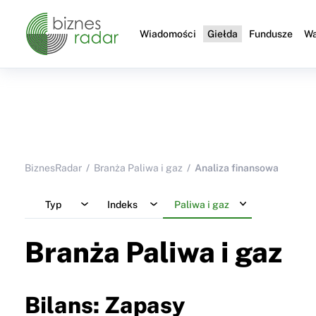
Wiadomości
Giełda
Fundusze
Wa
BiznesRadar
Branża Paliwa i gaz
Analiza finansowa
Typ
Indeks
Paliwa i gaz
Branża Paliwa i gaz
Bilans: Zapasy