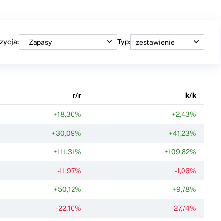
zycja:
Typ:
r/r
k/k
+18,30%
+2,43%
+30,09%
+41,23%
+111,31%
+109,82%
-11,97%
-1,06%
+50,12%
+9,78%
-22,10%
-27,74%