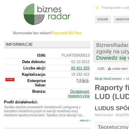
Trwa łączenie z ra
RADAR
WIADOM
Biznesradar bez reklam?
Sprawdź BR Plus
INFORMACJE
BiznesRadar.
zgodę na uży
ISIN:
PLARTBM00013
Dowiedz się 
Data debiutu:
02.10.2012
Liczba akcji:
83 401 833
LUD:
ustaw alert
Kapitalizacja:
19 182 422
Akcje NewConnect
•
L
Enterprise
20
Value:
873
Raporty f
422
Branża:
Działalność
LUD (LU
inwestycyjna
Profil działalności:
Spółka będzie prowadzić działalność związaną z
LUDUS SPÓ
handlem elektronicznym w wersji mobilnej oraz
mediami społecznościami. Spółka chce stanąć na...
NewConnect - Akcje/PDA 
więcej »
Teoretyczny