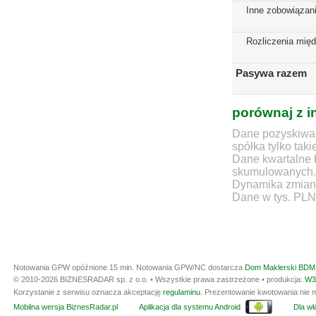
Inne zobowiązan
Rozliczenia mię
Pasywa razem
porównaj z i
Dane pozyskiwan
spółka tylko taki
Dane kwartalne 
skumulowanych.
Dynamika zmian d
Dane w tys. PLN
Notowania GPW opóźnione 15 min.
Notowania GPW/NC dostarcza
Dom Maklerski BDM 
© 2010-2026 BIZNESRADAR sp. z o.o. • Wszystkie prawa zastrzeżone • produkcja:
W3
Korzystanie z serwisu oznacza akceptację
regulaminu
. Prezentowanie kwotowania nie m
Mobilna wersja BiznesRadar.pl
Aplikacja dla systemu Android
Dla wła