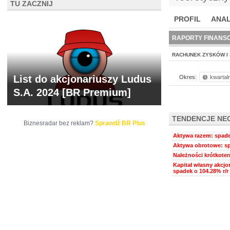
TU ZACZNIJ
PROFIL
ANAL
NOWE
BR LAB
RAPORTY FINANS
RACHUNEK ZYSKÓW I 
List do akcjonariuszy Ludus
Okres:
kwartal
S.A. 2024 [BR Premium]
TENDENCJE NE
Biznesradar bez reklam?
Sprawdź BR Plus
Aktywa razem: spadek
Aktywa obrotowe: sp
Należności krótkoter
Kapitał własny akcjo
spadek o 104.28% r/r