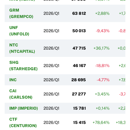
GRM
2026/Q1
63 812
+2,88%
+1,7
(GREMPCO)
UNF
2026/Q1
50 013
-9,43%
-0,85
(UNFOLD)
NTC
2026/Q1
47 715
+36,17%
+0,04
(NTCAPITAL)
SHG
2026/Q1
46 167
-18,81%
+2,6
(STARHEDGE)
INC
2026/Q1
28 695
-4,77%
+7,8
CAI
2026/Q1
27 277
+3,45%
-3,7
(CARLSON)
IMP (IMPERIO)
2026/Q1
15 781
+0,14%
+2,25
CTF
2026/Q1
15 415
+78,64%
+18,39
(CENTURION)