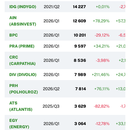
IDG (INDYGO)
2021/Q2
14 227
+0,01%
-2,7
AIN
2026/Q1
12 609
+78,29%
+57,34
(ABSINVEST)
BPC
2026/Q1
10 201
-29,12%
-6,55
PRA (PRIME)
2026/Q1
9 597
+34,21%
+21,04
CRC
2026/Q1
8 536
-3,98%
+2,1
(CARPATHIA)
DIV (DIVOLIO)
2026/Q1
7 989
+211,46%
+24,73
PRH
2026/Q2
7 814
+76,11%
+13,00
(POLHOLROZ)
ATS
2025/Q3
3 629
-82,82%
-1,7
(ATLANTIS)
EGY
2026/Q1
3 064
-12,78%
+33,51
(ENERGY)