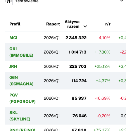
Typ:
Aktywa
Profil
Raport
r/r
k
razem
MCI
2026/Q1
2 345 322
-4,10%
+0,43
GKI
2026/Q1
1 014 713
+17,80%
-2,7
(IMMOBILE)
JRH
2026/Q1
225 703
+25,12%
+3,43
06N
2026/Q1
114 724
+4,37%
+0,38
(06MAGNA)
PGV
2026/Q1
85 937
-16,69%
-0,2
(PGFGROUP)
SKL
2026/Q1
76 046
-0,20%
0,00
(SKYLINE)
RNC (REINO)
2026/Q1
67 838
+75,37%
+2,30