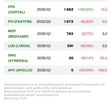
CPA
2026/Q1
1 682
+196,65%
-10,2
(CAPITAL)
FFI (FASTFIN)
2023/Q3
1 673
-45,93%
-9,6
MDP
2026/Q1
763
-32,72%
0,00
(MEDCAMP)
LUD (LUDUS)
2026/Q1
591
-99,08%
0,00
SNG
2026/Q1
20
-99,14%
-35,48
(SYNERGA)
APC (APOLLO)
2026/Q1
0
-100,00%
-100,0
Dane pozyskiwane są ze skonsolidowanych sprawozdań finansowych lub
jednostkowych, jeśli spółka tylko takie publikuje.
Dane kwartalne RZiS oraz CashFlow obliczne są na podstawie
publikowanych danych skumulowanych.
Dane w tys. PLN