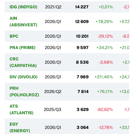
IDG (INDYGO)
2021/Q2
14 227
+0,01%
-2,7
AIN
2026/Q1
12 609
+78,29%
+57,34
(ABSINVEST)
BPC
2026/Q1
10 201
-29,12%
-6,55
PRA (PRIME)
2026/Q1
9 597
+34,21%
+21,04
CRC
2026/Q1
8 536
-3,98%
+2,1
(CARPATHIA)
DIV (DIVOLIO)
2026/Q1
7 989
+211,46%
+24,73
PRH
2026/Q2
7 814
+76,11%
+13,00
(POLHOLROZ)
ATS
2025/Q3
3 629
-82,82%
-1,7
(ATLANTIS)
EGY
2026/Q1
3 064
-12,78%
+33,51
(ENERGY)