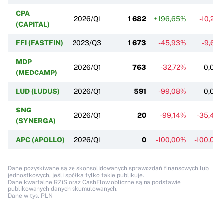
CPA
2026/Q1
1 682
+196,65%
-10,2
(CAPITAL)
FFI (FASTFIN)
2023/Q3
1 673
-45,93%
-9,6
MDP
2026/Q1
763
-32,72%
0,00
(MEDCAMP)
LUD (LUDUS)
2026/Q1
591
-99,08%
0,00
SNG
2026/Q1
20
-99,14%
-35,48
(SYNERGA)
APC (APOLLO)
2026/Q1
0
-100,00%
-100,0
Dane pozyskiwane są ze skonsolidowanych sprawozdań finansowych lub
jednostkowych, jeśli spółka tylko takie publikuje.
Dane kwartalne RZiS oraz CashFlow obliczne są na podstawie
publikowanych danych skumulowanych.
Dane w tys. PLN