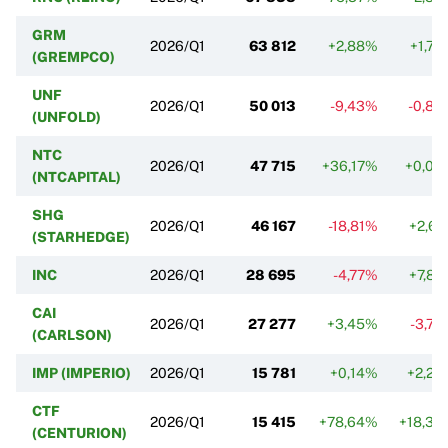
GRM
2026/Q1
63 812
+2,88%
+1,7
(GREMPCO)
UNF
2026/Q1
50 013
-9,43%
-0,85
(UNFOLD)
NTC
2026/Q1
47 715
+36,17%
+0,04
(NTCAPITAL)
SHG
2026/Q1
46 167
-18,81%
+2,6
(STARHEDGE)
INC
2026/Q1
28 695
-4,77%
+7,8
CAI
2026/Q1
27 277
+3,45%
-3,7
(CARLSON)
IMP (IMPERIO)
2026/Q1
15 781
+0,14%
+2,25
CTF
2026/Q1
15 415
+78,64%
+18,39
(CENTURION)