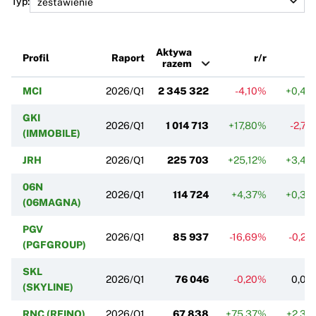
Typ:
Aktywa
Profil
Raport
r/r
k
razem
MCI
2026/Q1
2 345 322
-4,10%
+0,43
GKI
2026/Q1
1 014 713
+17,80%
-2,7
(IMMOBILE)
JRH
2026/Q1
225 703
+25,12%
+3,43
06N
2026/Q1
114 724
+4,37%
+0,38
(06MAGNA)
PGV
2026/Q1
85 937
-16,69%
-0,2
(PGFGROUP)
SKL
2026/Q1
76 046
-0,20%
0,00
(SKYLINE)
RNC (REINO)
2026/Q1
67 838
+75,37%
+2,30