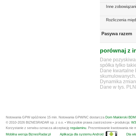
Inne zobowiązan
Rozliczenia mię
Pasywa razem
porównaj z i
Dane pozyskiwan
spółka tylko taki
Dane kwartalne 
skumulowanych.
Dynamika zmian d
Dane w tys. PLN
Notowania GPW opóźnione 15 min.
Notowania GPW/NC dostarcza
Dom Maklerski BDM 
© 2010-2026 BIZNESRADAR sp. z o.o. • Wszystkie prawa zastrzeżone • produkcja:
W3
Korzystanie z serwisu oznacza akceptację
regulaminu
. Prezentowanie kwotowania nie m
Mobilna wersja BiznesRadar.pl
Aplikacja dla systemu Android
Dla wła