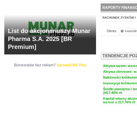
NOWE
BR LAB
RAPORTY FINANS
RACHUNEK ZYSKÓW I 
List do akcjonariuszy Munar
Okres:
kwartal
Pharma S.A. 2025 [BR
Premium]
TENDENCJE PO
Biznesradar bez reklam?
Sprawdź BR Plus
Aktywa razem: wzrost
Aktywa obrotowe: wz
Należności krótkoter
Inwestycje krótkoter
Środki pieniężne i i
2417.46% r/r
Kapitał własny akcjo
wzrost o 217.76% r/r