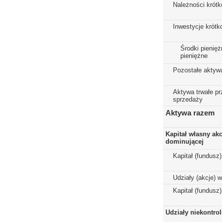
Należności krót
Inwestycje krót
Środki pienięż
pieniężne
Pozostałe aktyw
Aktywa trwałe p
sprzedaży
Aktywa razem
Kapitał własny ak
dominującej
Kapitał (fundusz
Udziały (akcje) 
Kapitał (fundusz
Udziały niekontro