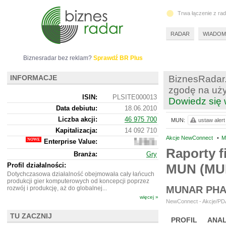
Trwa łączenie z ra
RADAR
WIADOM
Biznesradar bez reklam?
Sprawdź BR Plus
INFORMACJE
BiznesRadar.
zgodę na uży
ISIN:
PLSITE000013
Dowiedz się 
Data debiutu:
18.06.2010
Liczba akcji:
46 975 700
MUN:
ustaw alert
Kapitalizacja:
14 092 710
Akcje NewConnect
•
M
Enterprise Value:
12
598
Raporty f
Branża:
Gry
710
Profil działalności:
MUN (MU
Dotychczasowa działalność obejmowała cały łańcuch
produkcji gier komputerowych od koncepcji poprzez
MUNAR PHA
rozwój i produkcję, aż do globalnej...
więcej »
NewConnect - Akcje/PDA
TU ZACZNIJ
PROFIL
ANAL