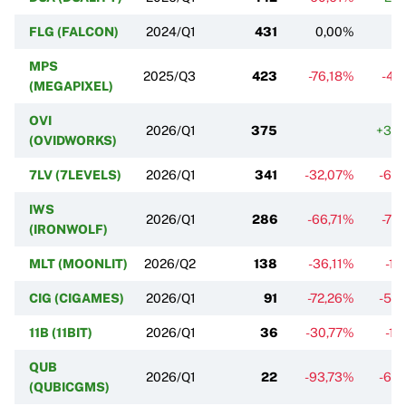
FLG (FALCON)
2024/Q1
431
0,00%
0
MPS
2025/Q3
423
-76,18%
-41
(MEGAPIXEL)
OVI
2026/Q1
375
+30
(OVIDWORKS)
7LV (7LEVELS)
2026/Q1
341
-32,07%
-66
IWS
2026/Q1
286
-66,71%
-76
(IRONWOLF)
MLT (MOONLIT)
2026/Q2
138
-36,11%
-11
CIG (CIGAMES)
2026/Q1
91
-72,26%
-50
11B (11BIT)
2026/Q1
36
-30,77%
-18
QUB
2026/Q1
22
-93,73%
-60
(QUBICGMS)