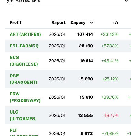
Typ:
Profil
Raport
Zapasy
r/r
ART (ARTIFEX)
2026/Q1
107 414
+33,43%
+6
F51 (FARM51)
2026/Q1
28 199
+57,83%
+11
BCS
2026/Q1
19 614
+43,41%
+4
(BIGCHEESE)
DGE
2026/Q1
15 690
+25,12%
+9
(DRAGOENT)
FRW
2026/Q1
15 610
+39,76%
+11
(FROZENWAY)
ULG
2026/Q1
13 555
-18,77%
+6
(ULTGAMES)
PLT
2026/Q1
9 973
+71,65%
+14