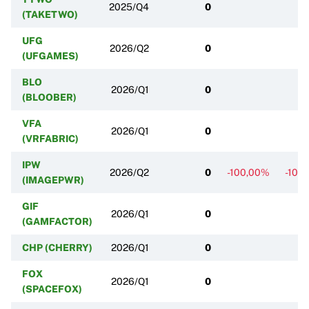
2025/Q4
0
(TAKETWO)
UFG
2026/Q2
0
(UFGAMES)
BLO
2026/Q1
0
(BLOOBER)
VFA
2026/Q1
0
(VRFABRIC)
IPW
2026/Q2
0
-100,00%
-100
(IMAGEPWR)
GIF
2026/Q1
0
(GAMFACTOR)
CHP (CHERRY)
2026/Q1
0
FOX
2026/Q1
0
(SPACEFOX)