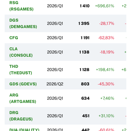
RSG
2026/Q1
1 410
+696,61%
+28
(RSGAMES)
DGS
2026/Q1
1 395
-28,17%
-8
(DEMGAMES)
CFG
2026/Q1
1 191
-62,83%
+1
CLA
2026/Q1
1 138
-18,19%
+5
(CONSOLE)
THD
2026/Q1
1 128
+198,41%
+64
(THEDUST)
GDS (GDEVS)
2026/Q2
803
-45,30%
0
ARG
2026/Q1
634
+7,46%
+9
(ARTGAMES)
DRG
2026/Q1
451
+31,10%
-4
(DRAGEUS)
DUA (DUALITY)
2026/Q1
442
-60,61%
+28