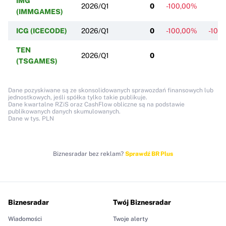
IMG
2026/Q1
0
-100,00%
(IMMGAMES)
ICG (ICECODE)
2026/Q1
0
-100,00%
-100
TEN
2026/Q1
0
(TSGAMES)
Dane pozyskiwane są ze skonsolidowanych sprawozdań finansowych lub
jednostkowych, jeśli spółka tylko takie publikuje.
Dane kwartalne RZiS oraz CashFlow obliczne są na podstawie
publikowanych danych skumulowanych.
Dane w tys. PLN
Biznesradar bez reklam?
Sprawdź BR Plus
Biznesradar
Twój Biznesradar
Wiadomości
Twoje alerty