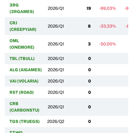
3RG
2026/Q1
19
-99,03%
-99
(3RGAMES)
CRJ
2026/Q1
8
-33,33%
-86
(CREEPYJAR)
OML
2026/Q1
3
-50,00%
(ONEMORE)
TBL (TBULL)
2026/Q1
0
ALG (AIGAMES)
2026/Q1
0
VAI (VOLARIA)
2026/Q1
0
RST (ROAD)
2026/Q1
0
CRB
2026/Q1
0
(CARBONSTU)
TGS (TRUEGS)
2026/Q2
0
TTWO