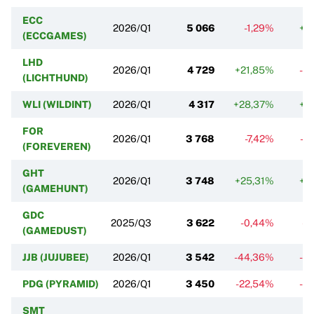
ECC
2026/Q1
5 066
-1,29%
+1
(ECCGAMES)
LHD
2026/Q1
4 729
+21,85%
-3
(LICHTHUND)
WLI (WILDINT)
2026/Q1
4 317
+28,37%
+8
FOR
2026/Q1
3 768
-7,42%
-9
(FOREVEREN)
GHT
2026/Q1
3 748
+25,31%
+7
(GAMEHUNT)
GDC
2025/Q3
3 622
-0,44%
-0
(GAMEDUST)
JJB (JUJUBEE)
2026/Q1
3 542
-44,36%
-3
PDG (PYRAMID)
2026/Q1
3 450
-22,54%
-6
SMT