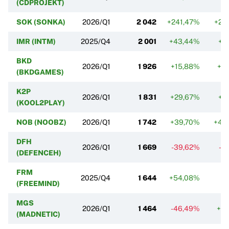
(CDPROJEKT)
SOK (SONKA)
2026/Q1
2 042
+241,47%
+21
IMR (INTM)
2025/Q4
2 001
+43,44%
+1
BKD
2026/Q1
1 926
+15,88%
+8
(BKDGAMES)
K2P
2026/Q1
1 831
+29,67%
+7
(KOOL2PLAY)
NOB (NOOBZ)
2026/Q1
1 742
+39,70%
+48
DFH
2026/Q1
1 669
-39,62%
-6
(DEFENCEH)
FRM
2025/Q4
1 644
+54,08%
-7
(FREEMIND)
MGS
2026/Q1
1 464
-46,49%
+4
(MADNETIC)