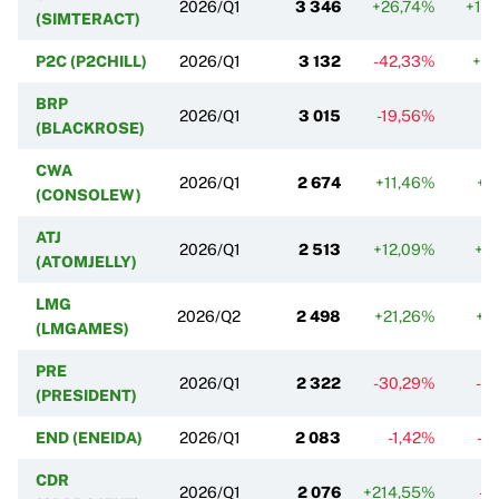
2026/Q1
3 346
+26,74%
+19
(SIMTERACT)
P2C (P2CHILL)
2026/Q1
3 132
-42,33%
+0
BRP
2026/Q1
3 015
-19,56%
0
(BLACKROSE)
CWA
2026/Q1
2 674
+11,46%
+2
(CONSOLEW)
ATJ
2026/Q1
2 513
+12,09%
+2
(ATOMJELLY)
LMG
2026/Q2
2 498
+21,26%
+1
(LMGAMES)
PRE
2026/Q1
2 322
-30,29%
-5
(PRESIDENT)
END (ENEIDA)
2026/Q1
2 083
-1,42%
-0
CDR
2026/Q1
2 076
+214,55%
-8