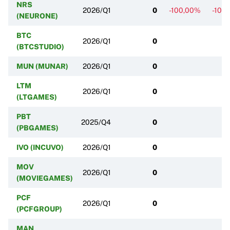
NRS
2026/Q1
0
-100,00%
-100
(NEURONE)
BTC
2026/Q1
0
(BTCSTUDIO)
MUN (MUNAR)
2026/Q1
0
LTM
2026/Q1
0
(LTGAMES)
PBT
2025/Q4
0
(PBGAMES)
IVO (INCUVO)
2026/Q1
0
MOV
2026/Q1
0
(MOVIEGAMES)
PCF
2026/Q1
0
(PCFGROUP)
MAN