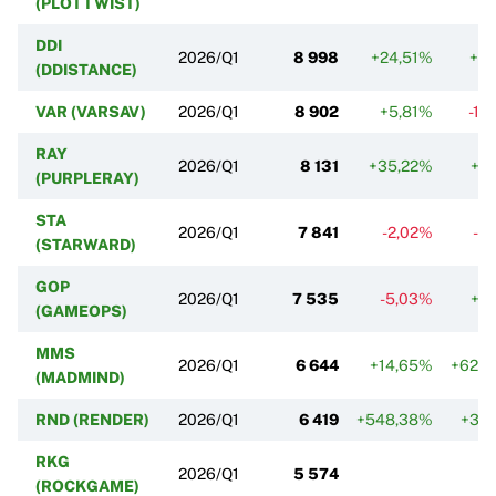
(PLOTTWIST)
DDI
2026/Q1
8 998
+24,51%
+4
(DDISTANCE)
VAR (VARSAV)
2026/Q1
8 902
+5,81%
-14
RAY
2026/Q1
8 131
+35,22%
+8
(PURPLERAY)
STA
2026/Q1
7 841
-2,02%
-3
(STARWARD)
GOP
2026/Q1
7 535
-5,03%
+6
(GAMEOPS)
MMS
2026/Q1
6 644
+14,65%
+624
(MADMIND)
RND (RENDER)
2026/Q1
6 419
+548,38%
+34
RKG
2026/Q1
5 574
(ROCKGAME)