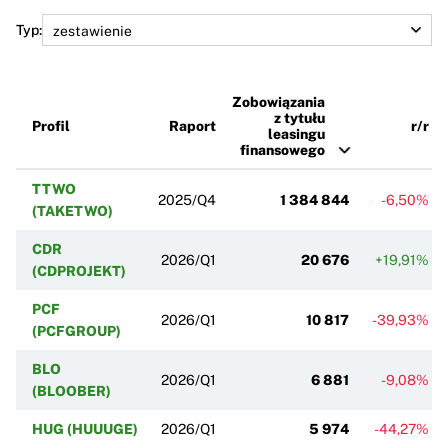
Typ:
Zobowiązania
z tytułu
Profil
Raport
r/r
leasingu
finansowego
TTWO
2025/Q4
1 384 844
-6,50%
(TAKETWO)
CDR
2026/Q1
20 676
+19,91%
(CDPROJEKT)
PCF
2026/Q1
10 817
-39,93%
(PCFGROUP)
BLO
2026/Q1
6 881
-9,08%
(BLOOBER)
HUG (HUUUGE)
2026/Q1
5 974
-44,27%