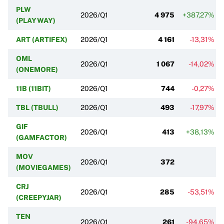
PLW
2026/Q1
4 975
+387,27%
(PLAYWAY)
ART (ARTIFEX)
2026/Q1
4 161
-13,31%
OML
2026/Q1
1 067
-14,02%
(ONEMORE)
11B (11BIT)
2026/Q1
744
-0,27%
TBL (TBULL)
2026/Q1
493
-17,97%
GIF
2026/Q1
413
+38,13%
(GAMFACTOR)
MOV
2026/Q1
372
(MOVIEGAMES)
CRJ
2026/Q1
285
-53,51%
(CREEPYJAR)
TEN
2026/Q1
261
-94,65%