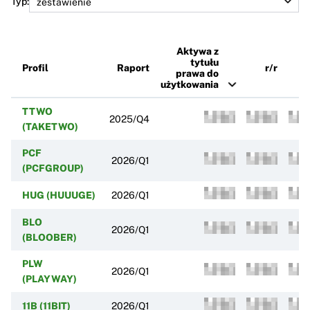
Typ:
Aktywa z
tytułu
Profil
Raport
r/r
k
prawa do
użytkowania
TTWO
2025/Q4
(TAKETWO)
PCF
2026/Q1
(PCFGROUP)
HUG (HUUUGE)
2026/Q1
BLO
2026/Q1
(BLOOBER)
PLW
2026/Q1
(PLAYWAY)
11B (11BIT)
2026/Q1