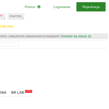
Pomoc
Logowanie
Rejestracja
PORTFEL
ź BR Plus
odnie z aktualnymi ustawieniami przeglądarki.
Dowiedz się więcej.
[x]
NOWE
ENA
BR LAB