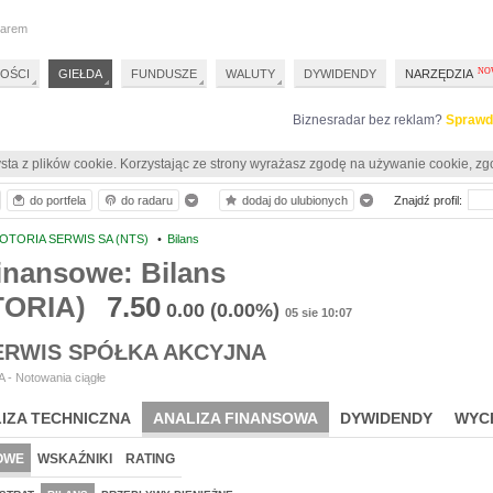
darem
OŚCI
GIEŁDA
FUNDUSZE
WALUTY
DYWIDENDY
NARZĘDZIA
Biznesradar bez reklam?
Sprawd
sta z plików cookie. Korzystając ze strony wyrażasz zgodę na używanie cookie, zg
do portfela
do radaru
dodaj do ulubionych
Znajdź profil:
OTORIA SERWIS SA (NTS)
•
Bilans
inansowe: Bilans
TORIA)
7.50
0.00
(0.00%)
05 sie 10:07
ERWIS SPÓŁKA AKCYJNA
 - Notowania ciągłe
IZA TECHNICZNA
ANALIZA FINANSOWA
DYWIDENDY
WYC
OWE
WSKAŹNIKI
RATING