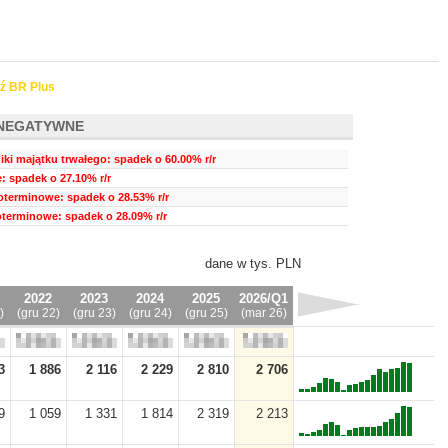
ź BR Plus
NEGATYWNE
ki majątku trwałego: spadek o 60.00% r/r
 spadek o 27.10% r/r
oterminowe: spadek o 28.53% r/r
oterminowe: spadek o 28.09% r/r
dane w tys. PLN
2022
2023
2024
2025
2026/Q1
)
(gru 22)
(gru 23)
(gru 24)
(gru 25)
(mar 26)
3
1 886
2 116
2 229
2 810
2 706
9
1 059
1 331
1 814
2 319
2 213