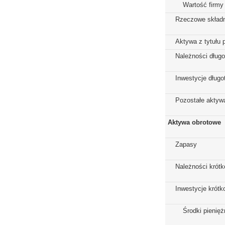
Wartość firmy
Rzeczowe składn
Aktywa z tytułu 
Należności dług
Inwestycje dług
Pozostałe aktywa
Aktywa obrotowe
Zapasy
Należności krót
Inwestycje krót
Środki pienięż