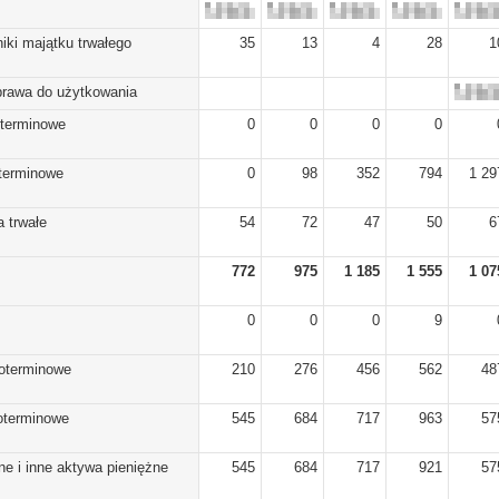
iki majątku trwałego
35
13
4
28
1
prawa do użytkowania
oterminowe
0
0
0
0
oterminowe
0
98
352
794
1 29
 trwałe
54
72
47
50
6
772
975
1 185
1 555
1 07
0
0
0
9
koterminowe
210
276
456
562
48
koterminowe
545
684
717
963
57
ne i inne aktywa pieniężne
545
684
717
921
57