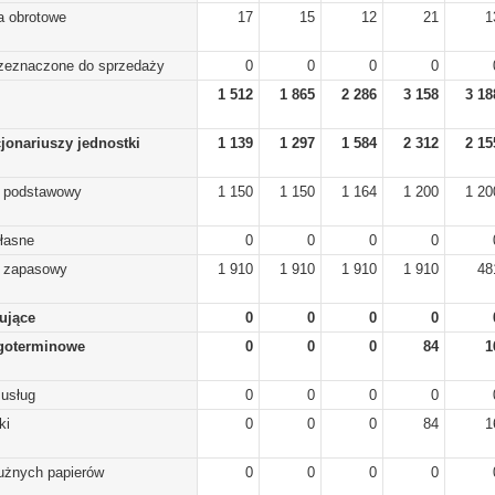
a obrotowe
17
15
12
21
1
rzeznaczone do sprzedaży
0
0
0
0
1 512
1 865
2 286
3 158
3 18
cjonariuszy jednostki
1 139
1 297
1 584
2 312
2 15
) podstawowy
1 150
1 150
1 164
1 200
1 20
własne
0
0
0
0
) zapasowy
1 910
1 910
1 910
1 910
48
lujące
0
0
0
0
goterminowe
0
0
0
84
1
 usług
0
0
0
0
ki
0
0
0
84
1
dłużnych papierów
0
0
0
0