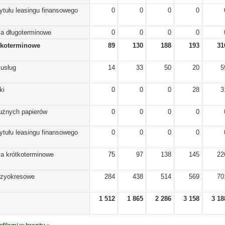
ytułu leasingu finansowego
0
0
0
0
ia długoterminowe
0
0
0
0
tkoterminowe
89
130
188
193
31
 usług
14
33
50
20
5
ki
0
0
0
28
3
dłużnych papierów
0
0
0
0
ytułu leasingu finansowego
0
0
0
0
ia krótkoterminowe
75
97
138
145
22
dzyokresowe
284
438
514
569
70
1 512
1 865
2 286
3 158
3 18