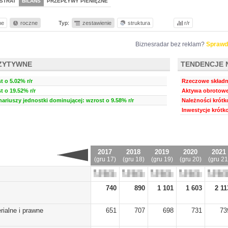
STRAT
BILANS
PRZEPŁYWY PIENIĘŻNE
ne
roczne
Typ:
zestawienie
struktura
r/r
Biznesradar bez reklam?
Sprawd
ZYTYWNE
TENDENCJE 
 o 5.02% r/r
Rzeczowe składni
t o 19.52% r/r
Aktywa obrotowe:
nariuszy jednostki dominującej: wzrost o 9.58% r/r
Należności krótk
Inwestycje krótk
2017
2018
2019
2020
2021
(gru 17)
(gru 18)
(gru 19)
(gru 20)
(gru 21
740
890
1 101
1 603
2 11
rialne i prawne
651
707
698
731
73