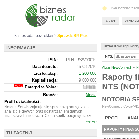
Trwa łączenie z ra
RADAR
WIADOM
Biznesradar bez reklam?
Sprawdź BR Plus
BiznesRadar.pl korzy
INFORMACJE
NTS:
ustaw alert
ISIN:
PLNTRSW00019
Data debiutu:
15.03.2010
Akcje NewConnect
•
N
Liczba akcji:
1 200 000
Raporty f
Kapitalizacja:
9 000 000
NTS (NO
Enterprise Value:
8
744
Branża:
Media
000
NOTORIA S
Profil działalności:
NewConnect - Akcje/PDA
Notoria Serwis zajmuje się sprzedażą narzędzi do
analiz giełdowych oraz dostarczaniem danych
finansowych i notowań. Oferta spółki obejmuje także...
PROFIL
ANAL
więcej »
RAPORTY FINANS
TU ZACZNIJ