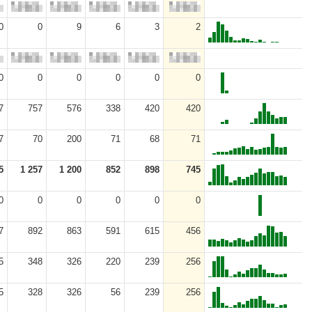
0
0
9
6
3
2
0
0
0
0
0
0
7
757
576
338
420
420
7
70
200
71
68
71
5
1 257
1 200
852
898
745
0
0
0
0
0
0
7
892
863
591
615
456
5
348
326
220
239
256
5
328
326
56
239
256