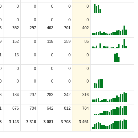
0
0
0
0
0
0
0
0
0
0
0
0
6
352
297
402
701
402
9
152
0
119
359
86
1
16
0
0
0
0
0
0
0
0
0
0
0
0
0
0
0
0
6
184
297
283
342
316
1
676
784
642
812
784
8
3 143
3 316
3 081
3 708
3 451