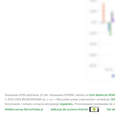
Notowania GPW opóźnione 15 min.
Notowania GPW/NC dostarcza
Dom Maklerski BDM 
© 2010-2026 BIZNESRADAR sp. z o.o. • Wszystkie prawa zastrzeżone • produkcja:
W3
Korzystanie z serwisu oznacza akceptację
regulaminu
. Prezentowanie kwotowania nie m
Mobilna wersja BiznesRadar.pl
Aplikacja dla systemu Android
Dla wła