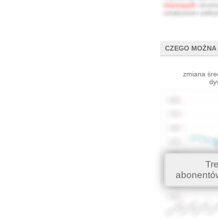
CZEGO MOŻNA 
zmiana śre
dy
Tr
abonentó