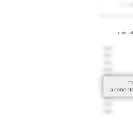
daty pu
T
abonent