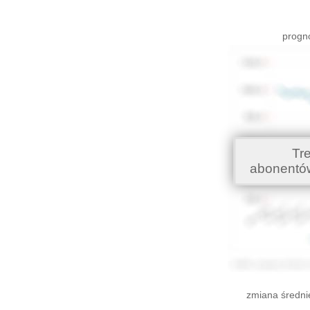
progno
Tr
abonentó
zmiana średni