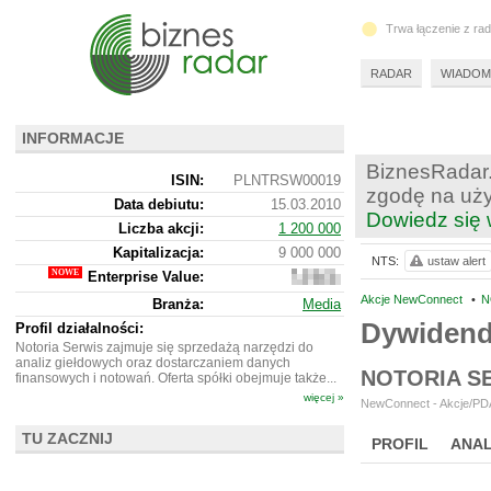
Trwa łączenie z ra
RADAR
WIADOM
INFORMACJE
BiznesRadar.
ISIN:
PLNTRSW00019
zgodę na uży
Data debiutu:
15.03.2010
Dowiedz się 
Liczba akcji:
1 200 000
Kapitalizacja:
9 000 000
NTS:
ustaw alert
Enterprise Value:
8
744
Akcje NewConnect
•
N
Branża:
Media
000
Dywidend
Profil działalności:
Notoria Serwis zajmuje się sprzedażą narzędzi do
analiz giełdowych oraz dostarczaniem danych
NOTORIA S
finansowych i notowań. Oferta spółki obejmuje także...
więcej »
NewConnect - Akcje/PDA
TU ZACZNIJ
PROFIL
ANAL
NOWE
BR LAB