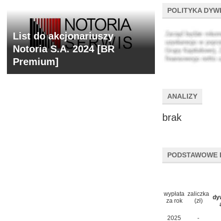
POLITYKA DYW
List do akcjonariuszy
Notoria S.A. 2024 [BR
Premium]
ANALIZY
brak
PODSTAWOWE 
wypłata
zaliczka
dy
za rok
(zł)
2025
-