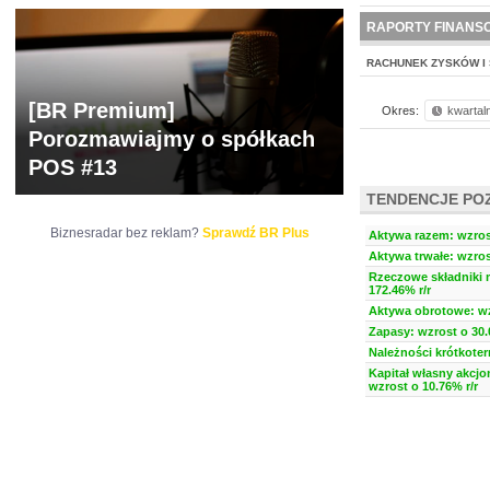
NOWE
BR LAB
RAPORTY FINANS
RACHUNEK ZYSKÓW I 
[BR Premium]
Okres:
kwartal
Porozmawiajmy o spółkach
POS #13
TENDENCJE PO
Biznesradar bez reklam?
Sprawdź BR Plus
Aktywa razem: wzrost
Aktywa trwałe: wzros
Rzeczowe składniki 
172.46% r/r
Aktywa obrotowe: wz
Zapasy: wzrost o 30.
Należności krótkoter
Kapitał własny akcjo
wzrost o 10.76% r/r