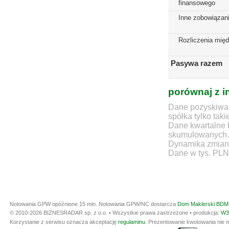
finansowego
Inne zobowiązan
Rozliczenia mię
Pasywa razem
porównaj z i
Dane pozyskiwan
spółka tylko taki
Dane kwartalne 
skumulowanych.
Dynamika zmian d
Dane w tys. PLN
Notowania GPW opóźnione 15 min.
Notowania GPW/NC dostarcza
Dom Maklerski BDM 
© 2010-2026 BIZNESRADAR sp. z o.o. • Wszystkie prawa zastrzeżone • produkcja:
W3
Korzystanie z serwisu oznacza akceptację
regulaminu
. Prezentowanie kwotowania nie m