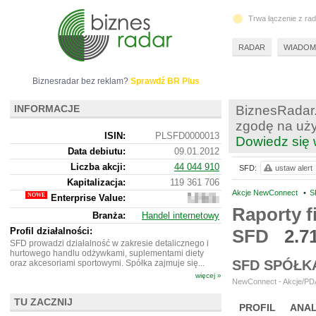
Trwa łączenie z ra
RADAR
WIADOM
Biznesradar bez reklam?
Sprawdź BR Plus
INFORMACJE
BiznesRadar.
zgodę na uży
ISIN:
PLSFD0000013
Dowiedz się 
Data debiutu:
09.01.2012
Liczba akcji:
44 044 910
SFD:
ustaw alert
Kapitalizacja:
119 361 706
Akcje NewConnect
•
S
Enterprise Value:
146
227
Raporty f
Branża:
Handel internetowy
706
Profil działalności:
SFD
2.7
SFD prowadzi działalność w zakresie detalicznego i
hurtowego handlu odżywkami, suplementami diety
SFD SPÓŁK
oraz akcesoriami sportowymi. Spółka zajmuje się...
więcej »
NewConnect - Akcje/PDA
TU ZACZNIJ
PROFIL
ANAL