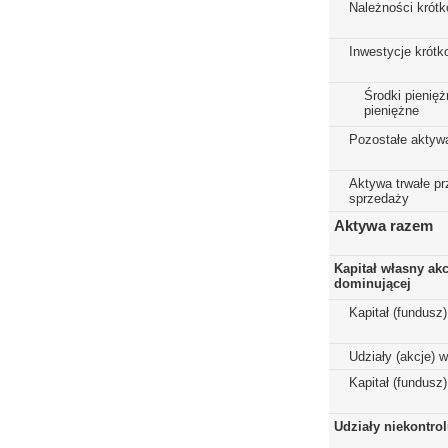
Należności krót
Inwestycje krót
Środki pienięż
pieniężne
Pozostałe aktyw
Aktywa trwałe p
sprzedaży
Aktywa razem
Kapitał własny ak
dominującej
Kapitał (fundusz
Udziały (akcje) 
Kapitał (fundusz
Udziały niekontro