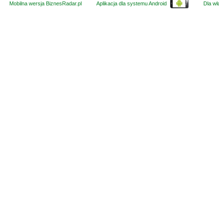
Mobilna wersja BiznesRadar.pl
Aplikacja dla systemu Android
Dla wła