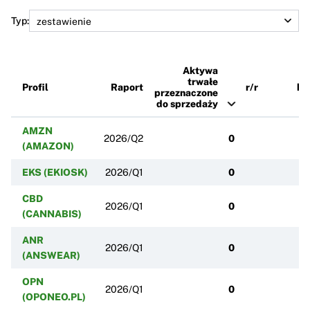
Typ:
Aktywa
trwałe
Profil
Raport
r/r
k/
przeznaczone
do sprzedaży
AMZN
2026/Q2
0
(AMAZON)
EKS (EKIOSK)
2026/Q1
0
CBD
2026/Q1
0
(CANNABIS)
ANR
2026/Q1
0
(ANSWEAR)
OPN
2026/Q1
0
(OPONEO.PL)