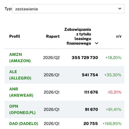
Typ:
Zobowiązania
z tytułu
Profil
Raport
r/r
leasingu
finansowego
AMZN
2026/Q2
355 729 730
+18,20%
(AMAZON)
ALE
2026/Q1
541 754
+35,30%
+
(ALLEGRO)
ANR
2026/Q1
111 676
-10,31%
(ANSWEAR)
OPN
2026/Q1
91 670
+91,41%
(OPONEO.PL)
DAD (DADELO)
2026/Q1
20 755
+168,95%
+