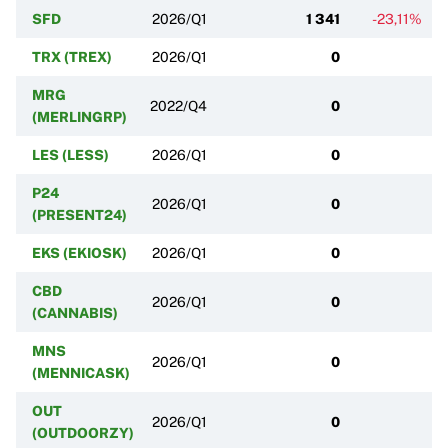
SFD
2026/Q1
1 341
-23,11%
+
TRX (TREX)
2026/Q1
0
MRG
2022/Q4
0
(MERLINGRP)
LES (LESS)
2026/Q1
0
P24
2026/Q1
0
(PRESENT24)
EKS (EKIOSK)
2026/Q1
0
CBD
2026/Q1
0
(CANNABIS)
MNS
2026/Q1
0
(MENNICASK)
OUT
2026/Q1
0
(OUTDOORZY)