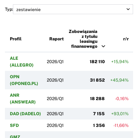
Typ:
Zobowiązania
z tytułu
Profil
Raport
r/r
leasingu
finansowego
ALE
2026/Q1
182 110
+15,94%
(ALLEGRO)
OPN
2026/Q1
31 852
+45,94%
(OPONEO.PL)
ANR
2026/Q1
18 288
-0,16%
(ANSWEAR)
DAD (DADELO)
2026/Q1
7 155
+93,01%
+
SFD
2026/Q1
1 356
-11,66%
GMZ