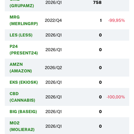
2026/Q1
758
(GRUPAMZ)
MRG
2022/Q4
1
-99,95%
(MERLINGRP)
LES (LESS)
2026/Q1
0
P24
2026/Q1
0
(PRESENT24)
AMZN
2026/Q2
0
(AMAZON)
EKS (EKIOSK)
2026/Q1
0
CBD
2026/Q1
0
-100,00%
-
(CANNABIS)
BIG (BASEIG)
2026/Q1
0
MO2
2026/Q1
0
(MOLIERA2)