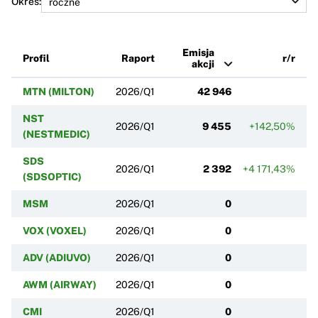
Okres:
Emisja
Profil
Raport
r/r
akcji
MTN (MILTON)
2026/Q1
42 946
NST
2026/Q1
9 455
+142,50%
(NESTMEDIC)
SDS
2026/Q1
2 392
+4 171,43%
(SDSOPTIC)
MSM
2026/Q1
0
VOX (VOXEL)
2026/Q1
0
ADV (ADIUVO)
2026/Q1
0
AWM (AIRWAY)
2026/Q1
0
CMI
2026/Q1
0