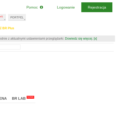
Pomoc
Logowanie
Rejestracja
PORTFEL
ź BR Plus
odnie z aktualnymi ustawieniami przeglądarki.
Dowiedz się więcej.
[x]
NOWE
ENA
BR LAB