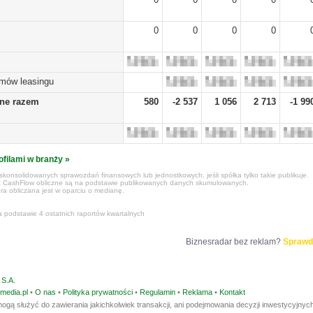
0
0
0
0
umów leasingu
żne razem
580
-2 537
1 056
2 713
-1 99
ofilami w branży »
konsolidowanych sprawozdań finansowych lub jednostkowych, jeśli spółka tylko takie publikuje.
z CashFlow obliczne są na podstawie publikowanych danych skumulowanych.
ra obliczana jest w oparciu o medianę.
a podstawie 4 ostatnich raportów kwartalnych
Biznesradar bez reklam?
Sprawd
S.A.
media.pl
•
O nas
•
Polityka prywatności
•
Regulamin
•
Reklama
•
Kontakt
ogą służyć do zawierania jakichkolwiek transakcji, ani podejmowania decyzji inwestycyjnych