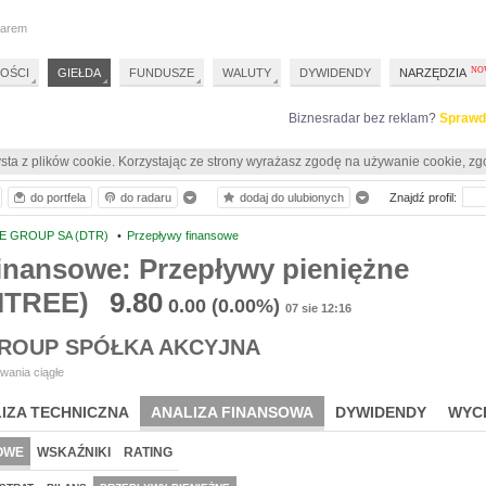
darem
OŚCI
GIEŁDA
FUNDUSZE
WALUTY
DYWIDENDY
NARZĘDZIA
Biznesradar bez reklam?
Sprawd
sta z plików cookie. Korzystając ze strony wyrażasz zgodę na używanie cookie, zg
do portfela
do radaru
dodaj do ulubionych
Znajdź profil:
E GROUP SA (DTR)
•
Przepływy finansowe
inansowe: Przepływy pieniężne
ITREE)
9.80
0.00
(0.00%)
07 sie 12:16
GROUP SPÓŁKA AKCYJNA
wania ciągłe
IZA TECHNICZNA
ANALIZA FINANSOWA
DYWIDENDY
WYC
OWE
WSKAŹNIKI
RATING