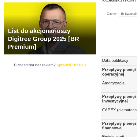
RACHUNEK ZYSKÓW I 
Okres:
kwartal
List do akcjonariuszy
Digitree Group 2025 [BR
Premium]
Data publikacji
Biznesradar bez reklam?
Sprawdź BR Plus
Przepływy pienięż
operacyjnej
Amortyzacja
Przepływy pienięż
inwestycyjnej
CAPEX (niematerial
Przepływy pienięż
finansowej
Emisja akcji