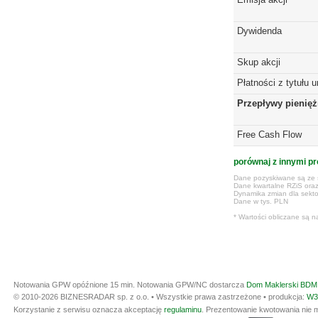
Dywidenda
Skup akcji
Płatności z tytułu 
Przepływy pienię
Free Cash Flow
porównaj z innymi pr
Dane pozyskiwane są ze s
Dane kwartalne RZiS ora
Dynamika zmian dla sekto
Dane w tys. PLN
* Wartości obliczane są n
Notowania GPW opóźnione 15 min.
Notowania GPW/NC dostarcza
Dom Maklerski BDM 
© 2010-2026 BIZNESRADAR sp. z o.o. • Wszystkie prawa zastrzeżone • produkcja:
W3
Korzystanie z serwisu oznacza akceptację
regulaminu
. Prezentowanie kwotowania nie m