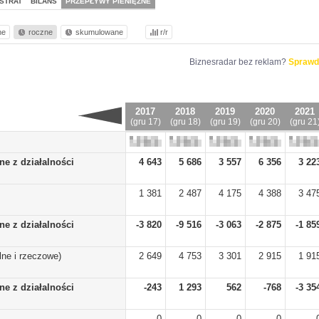
STRAT
BILANS
PRZEPŁYWY PIENIĘŻNE
ne
roczne
skumulowane
r/r
Biznesradar bez reklam?
Sprawd
2017
2018
2019
2020
2021
(gru 17)
(gru 18)
(gru 19)
(gru 20)
(gru 21
ne z działalności
4 643
5 686
3 557
6 356
3 22
1 381
2 487
4 175
4 388
3 47
ne z działalności
-3 820
-9 516
-3 063
-2 875
-1 85
ne i rzeczowe)
2 649
4 753
3 301
2 915
1 91
ne z działalności
-243
1 293
562
-768
-3 35
0
0
0
0