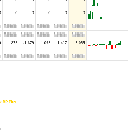
0
0
0
0
0
0
0
272
-1 679
1 092
1 417
3 055
ź BR Plus
...