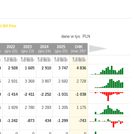
ź BR Plus
dane w tys. PLN
2022
2023
2024
2025
O4K
)
(gru 22)
(gru 23)
(gru 24)
(gru 25)
(mar 26)*
3
2 928
1 605
2 910
3 747
4 836
5
2 931
3 369
3 807
2 692
2 728
9
-1 414
-2 411
-2 252
-1 031
-1 038
5
1 929
2 780
2 293
1 205
1 175
4
-1 242
-873
434
-1 299
-743
0
0
0
0
0
0