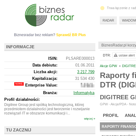
Trwa łączenie z ra
RADAR
WIADOM
Biznesradar bez reklam?
Sprawdź BR Plus
BiznesRadar.pl korzy
INFORMACJE
DTR:
ustaw alert
ISIN:
PLSARE000013
Data debiutu:
01.06.2011
Akcje GPW
•
DIGITRE
Liczba akcji:
3 217 799
Raporty f
Kapitalizacja:
31 534 430
DTR (DIG
Enterprise Value:
29
436
Branża:
Informatyka
430
DIGITREE 
Profil działalności:
GPW - Akcje/PDA - Noto
Digitree Group jest spółką technologiczną, której
przedmiotem działalności jest tworzenie i rozwijanie
rozwiązań IT w obszarze komunikacji i...
PROFIL
ANAL
więcej »
RAPORTY FINANS
TU ZACZNIJ