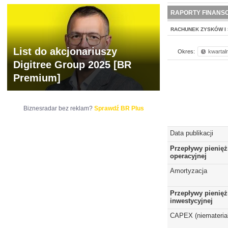
NOWE
BR LAB
RAPORTY FINANS
RACHUNEK ZYSKÓW I 
List do akcjonariuszy
Okres:
kwartal
Digitree Group 2025 [BR
Premium]
Biznesradar bez reklam?
Sprawdź BR Plus
Data publikacji
Przepływy pienięż
operacyjnej
Amortyzacja
Przepływy pienięż
inwestycyjnej
CAPEX (niematerial