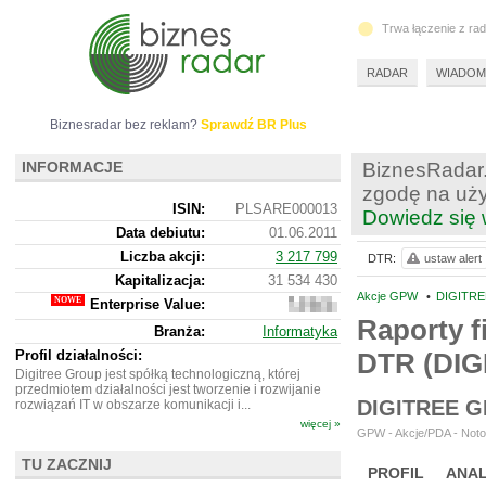
Trwa łączenie z ra
RADAR
WIADOM
Biznesradar bez reklam?
Sprawdź BR Plus
INFORMACJE
BiznesRadar.
zgodę na uży
ISIN:
PLSARE000013
Dowiedz się 
Data debiutu:
01.06.2011
Liczba akcji:
3 217 799
DTR:
ustaw alert
Kapitalizacja:
31 534 430
Akcje GPW
•
DIGITRE
Enterprise Value:
29
436
Raporty f
Branża:
Informatyka
430
Profil działalności:
DTR (DIG
Digitree Group jest spółką technologiczną, której
przedmiotem działalności jest tworzenie i rozwijanie
DIGITREE 
rozwiązań IT w obszarze komunikacji i...
więcej »
GPW - Akcje/PDA - Noto
TU ZACZNIJ
PROFIL
ANAL