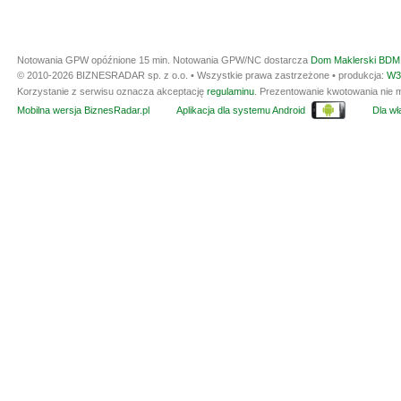
Notowania GPW opóźnione 15 min.
Notowania GPW/NC dostarcza
Dom Maklerski BDM 
© 2010-2026 BIZNESRADAR sp. z o.o. • Wszystkie prawa zastrzeżone • produkcja:
W3
Korzystanie z serwisu oznacza akceptację
regulaminu
. Prezentowanie kwotowania nie m
Mobilna wersja BiznesRadar.pl
Aplikacja dla systemu Android
Dla wła