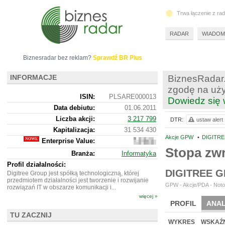
Trwa łączenie z ra
RADAR
WIADOM
Biznesradar bez reklam?
Sprawdź BR Plus
INFORMACJE
BiznesRadar.
zgodę na uży
ISIN:
PLSARE000013
Dowiedz się 
Data debiutu:
01.06.2011
Liczba akcji:
3 217 799
DTR:
ustaw alert
Kapitalizacja:
31 534 430
Akcje GPW
•
DIGITRE
Enterprise Value:
29
436
Stopa zw
Branża:
Informatyka
430
Profil działalności:
DIGITREE 
Digitree Group jest spółką technologiczną, której
przedmiotem działalności jest tworzenie i rozwijanie
GPW - Akcje/PDA - Noto
rozwiązań IT w obszarze komunikacji i...
więcej »
PROFIL
ANAL
TU ZACZNIJ
NOWE
BR LAB
WYKRES
WSKAŹN