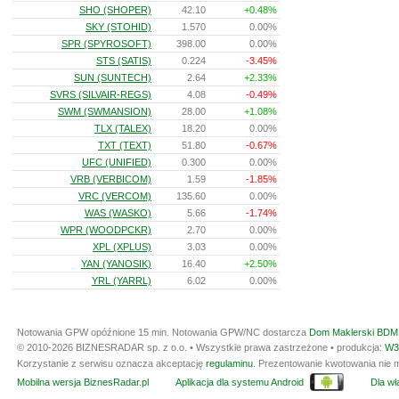
SHO (SHOPER)
42.10
+0.48%
SKY (STOHID)
1.570
0.00%
SPR (SPYROSOFT)
398.00
0.00%
STS (SATIS)
0.224
-3.45%
SUN (SUNTECH)
2.64
+2.33%
SVRS (SILVAIR-REGS)
4.08
-0.49%
SWM (SWMANSION)
28.00
+1.08%
TLX (TALEX)
18.20
0.00%
TXT (TEXT)
51.80
-0.67%
UFC (UNIFIED)
0.300
0.00%
VRB (VERBICOM)
1.59
-1.85%
VRC (VERCOM)
135.60
0.00%
WAS (WASKO)
5.66
-1.74%
WPR (WOODPCKR)
2.70
0.00%
XPL (XPLUS)
3.03
0.00%
YAN (YANOSIK)
16.40
+2.50%
YRL (YARRL)
6.02
0.00%
Notowania GPW opóźnione 15 min.
Notowania GPW/NC dostarcza
Dom Maklerski BDM 
© 2010-2026 BIZNESRADAR sp. z o.o. • Wszystkie prawa zastrzeżone • produkcja:
W3
Korzystanie z serwisu oznacza akceptację
regulaminu
. Prezentowanie kwotowania nie m
Mobilna wersja BiznesRadar.pl
Aplikacja dla systemu Android
Dla wła