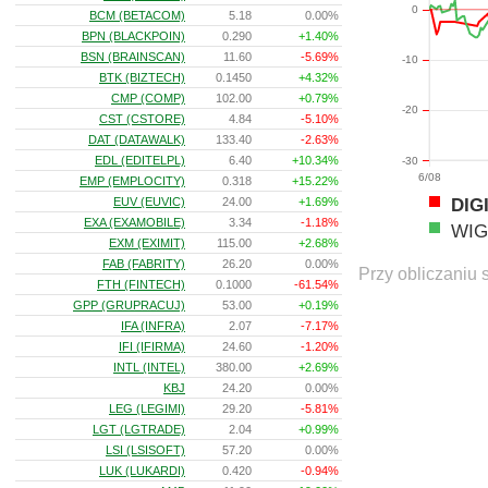
0
BCM (BETACOM)
5.18
0.00%
BPN (BLACKPOIN)
0.290
+1.40%
BSN (BRAINSCAN)
11.60
-5.69%
-10
BTK (BIZTECH)
0.1450
+4.32%
CMP (COMP)
102.00
+0.79%
-20
CST (CSTORE)
4.84
-5.10%
DAT (DATAWALK)
133.40
-2.63%
EDL (EDITELPL)
6.40
+10.34%
-30
6/08
EMP (EMPLOCITY)
0.318
+15.22%
DIG
EUV (EUVIC)
24.00
+1.69%
EXA (EXAMOBILE)
3.34
-1.18%
WIG
EXM (EXIMIT)
115.00
+2.68%
FAB (FABRITY)
26.20
0.00%
Przy obliczaniu 
FTH (FINTECH)
0.1000
-61.54%
GPP (GRUPRACUJ)
53.00
+0.19%
IFA (INFRA)
2.07
-7.17%
IFI (IFIRMA)
24.60
-1.20%
INTL (INTEL)
380.00
+2.69%
KBJ
24.20
0.00%
LEG (LEGIMI)
29.20
-5.81%
LGT (LGTRADE)
2.04
+0.99%
LSI (LSISOFT)
57.20
0.00%
LUK (LUKARDI)
0.420
-0.94%