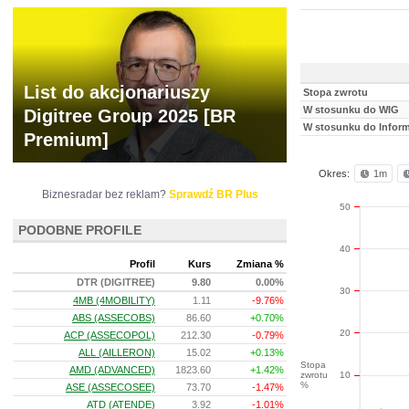
List do akcjonariuszy
Stopa zwrotu
W stosunku do WIG
Digitree Group 2025 [BR
W stosunku do Infor
Premium]
Okres:
1m
Biznesradar bez reklam?
Sprawdź BR Plus
50
PODOBNE PROFILE
40
Profil
Kurs
Zmiana %
DTR (DIGITREE)
9.80
0.00%
30
4MB (4MOBILITY)
1.11
-9.76%
ABS (ASSECOBS)
86.60
+0.70%
20
ACP (ASSECOPOL)
212.30
-0.79%
ALL (AILLERON)
15.02
+0.13%
Stopa
AMD (ADVANCED)
1823.60
+1.42%
zwrotu
10
%
ASE (ASSECOSEE)
73.70
-1.47%
ATD (ATENDE)
3.92
-1.01%