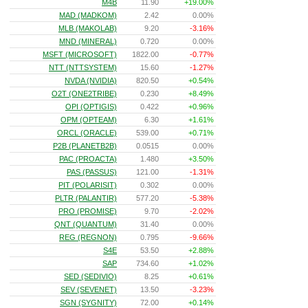
M4B
11.90
+19.00%
MAD (MADKOM)
2.42
0.00%
MLB (MAKOLAB)
9.20
-3.16%
MND (MINERAL)
0.720
0.00%
MSFT (MICROSOFT)
1822.00
-0.77%
NTT (NTTSYSTEM)
15.60
-1.27%
NVDA (NVIDIA)
820.50
+0.54%
O2T (ONE2TRIBE)
0.230
+8.49%
OPI (OPTIGIS)
0.422
+0.96%
OPM (OPTEAM)
6.30
+1.61%
ORCL (ORACLE)
539.00
+0.71%
P2B (PLANETB2B)
0.0515
0.00%
PAC (PROACTA)
1.480
+3.50%
PAS (PASSUS)
121.00
-1.31%
PIT (POLARISIT)
0.302
0.00%
PLTR (PALANTIR)
577.20
-5.38%
PRO (PROMISE)
9.70
-2.02%
QNT (QUANTUM)
31.40
0.00%
REG (REGNON)
0.795
-9.66%
S4E
53.50
+2.88%
SAP
734.60
+1.02%
SED (SEDIVIO)
8.25
+0.61%
SEV (SEVENET)
13.50
-3.23%
SGN (SYGNITY)
72.00
+0.14%