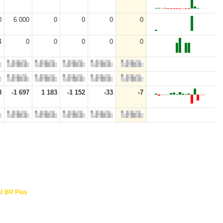
0
6 000
0
0
0
0
4
0
0
0
0
0
8
-1 697
1 183
-1 152
-33
-7
ź BR Plus