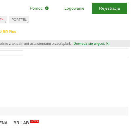
Pomoc
Logowanie
Rejestracja
PORTFEL
ź BR Plus
odnie z aktualnymi ustawieniami przeglądarki.
Dowiedz się więcej.
[x]
NOWE
ENA
BR LAB