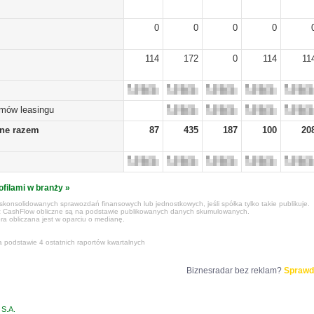
0
0
0
0
114
172
0
114
11
umów leasingu
żne razem
87
435
187
100
20
ofilami w branży »
konsolidowanych sprawozdań finansowych lub jednostkowych, jeśli spółka tylko takie publikuje.
z CashFlow obliczne są na podstawie publikowanych danych skumulowanych.
ra obliczana jest w oparciu o medianę.
a podstawie 4 ostatnich raportów kwartalnych
Biznesradar bez reklam?
Sprawd
S.A.