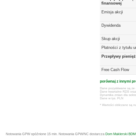
finansowej
Emisja akcji
Dywidenda
Skup akcji
Płatności z tytułu 
Przepływy pienię
Free Cash Flow
porównaj z innymi pr
Dane pozyskiwane są ze s
Dane kwartalne RZiS ora
Dynamika zmian dla sekto
Dane w tys. PLN
* Wartości obliczane są n
Notowania GPW opóźnione 15 min.
Notowania GPW/NC dostarcza
Dom Maklerski BDM 