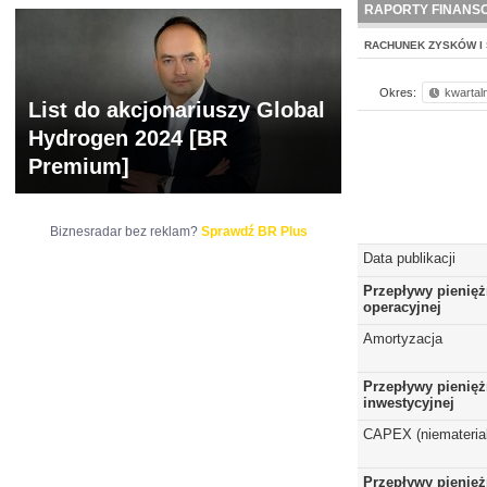
RAPORTY FINANS
RACHUNEK ZYSKÓW I 
Okres:
kwartal
List do akcjonariuszy Global
Hydrogen 2024 [BR
Premium]
Biznesradar bez reklam?
Sprawdź BR Plus
Data publikacji
Przepływy pienięż
operacyjnej
Amortyzacja
Przepływy pienięż
inwestycyjnej
CAPEX (niematerial
Przepływy pienięż