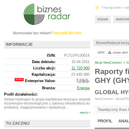
Trwa łączenie z ra
RADAR
WIADOM
Biznesradar bez reklam?
Sprawdź BR Plus
BiznesRadar.pl korzy
INFORMACJE
GHY:
ustaw alert
ISIN:
PLTLVPL00014
Data debiutu:
15.04.2011
Akcje NewConnect
•
G
Liczba akcji:
11 720 000
Raporty f
Kapitalizacja:
23 440 000
GHY (GH
Enterprise Value:
23
689
Branża:
Energia
000
GLOBAL HY
Profil działalności:
NewConnect - Akcje/PDA
Global Hydrogen to grupa kapitałowa tworząca zespoły
inżynieryjno-technologiczne z zakresu infrastruktury do
produkcji, magazynowania i dystrybucji...
Teoretyczny Kurs 
więcej »
PROFIL
ANAL
TU ZACZNIJ