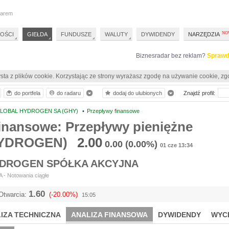
darem
OŚCI
GIEŁDA
FUNDUSZE
WALUTY
DYWIDENDY
NARZĘDZIA
Biznesradar bez reklam?
Sprawd
sta z plików cookie. Korzystając ze strony wyrażasz zgodę na używanie cookie, zg
do portfela
do radaru
dodaj do ulubionych
Znajdź profil:
LOBAL HYDROGEN SA (GHY)
•
Przepływy finansowe
inansowe: Przepływy pieniężne
YDROGEN)
2.00
0.00
(0.00%)
01 cze 13:34
DROGEN SPÓŁKA AKCYJNA
 - Notowania ciągłe
1.60
Otwarcia:
(-20.00%)
15:05
IZA TECHNICZNA
ANALIZA FINANSOWA
DYWIDENDY
WYC