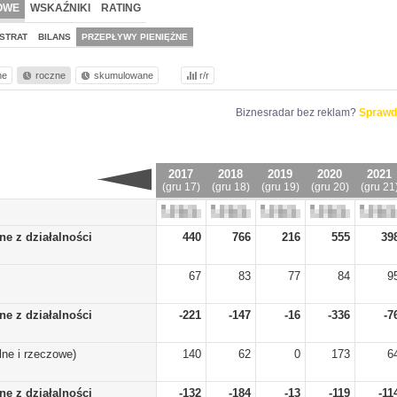
OWE
WSKAŹNIKI
RATING
STRAT
BILANS
PRZEPŁYWY PIENIĘŻNE
ne
roczne
skumulowane
r/r
Biznesradar bez reklam?
Sprawd
2017
2018
2019
2020
2021
(gru 17)
(gru 18)
(gru 19)
(gru 20)
(gru 21
ne z działalności
440
766
216
555
39
67
83
77
84
9
ne z działalności
-221
-147
-16
-336
-7
ne i rzeczowe)
140
62
0
173
6
ne z działalności
-132
-184
-13
-119
-11