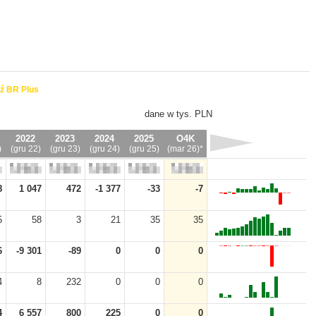
ź BR Plus
dane w tys. PLN
2022
2023
2024
2025
O4K
)
(gru 22)
(gru 23)
(gru 24)
(gru 25)
(mar 26)*
8
1 047
472
-1 377
-33
-7
5
58
3
21
35
35
6
-9 301
-89
0
0
0
4
8
232
0
0
0
4
6 557
800
225
0
0