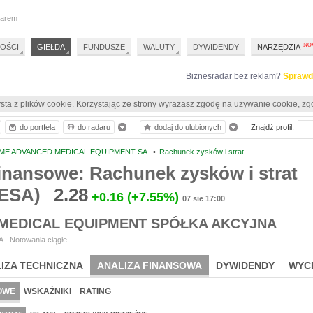
darem
OŚCI
GIEŁDA
FUNDUSZE
WALUTY
DYWIDENDY
NARZĘDZIA
Biznesradar bez reklam?
Sprawd
sta z plików cookie. Korzystając ze strony wyrażasz zgodę na używanie cookie, zg
do portfela
do radaru
dodaj do ulubionych
Znajdź profil:
ME ADVANCED MEDICAL EQUIPMENT SA
•
Rachunek zysków i strat
inansowe: Rachunek zysków i strat
ESA)
2.28
+0.16
(+7.55%)
07 sie 17:00
MEDICAL EQUIPMENT SPÓŁKA AKCYJNA
 - Notowania ciągłe
IZA TECHNICZNA
ANALIZA FINANSOWA
DYWIDENDY
WYC
OWE
WSKAŹNIKI
RATING