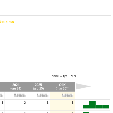
ź BR Plus
dane w tys. PLN
2024
2025
O4K
(gru 24)
(gru 25)
(mar 26)*
1
2
1
1