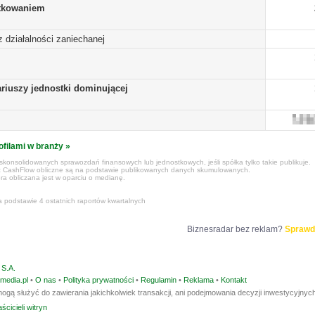
tkowaniem
 z działalności zaniechanej
ariuszy jednostki dominującej
ofilami w branży »
konsolidowanych sprawozdań finansowych lub jednostkowych, jeśli spółka tylko takie publikuje.
z CashFlow obliczne są na podstawie publikowanych danych skumulowanych.
ra obliczana jest w oparciu o medianę.
a podstawie 4 ostatnich raportów kwartalnych
Biznesradar bez reklam?
Sprawd
S.A.
media.pl
•
O nas
•
Polityka prywatności
•
Regulamin
•
Reklama
•
Kontakt
ogą służyć do zawierania jakichkolwiek transakcji, ani podejmowania decyzji inwestycyjnych
ścicieli witryn