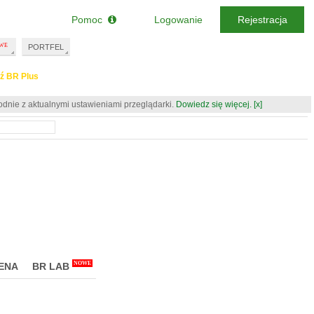
Pomoc
Logowanie
Rejestracja
PORTFEL
ź BR Plus
odnie z aktualnymi ustawieniami przeglądarki.
Dowiedz się więcej.
[x]
NOWE
ENA
BR LAB