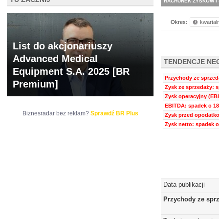
RACHUNEK ZYSKÓW I 
Okres:
kwartal
List do akcjonariuszy
Advanced Medical
TENDENCJE NE
Equipment S.A. 2025 [BR
Przychody ze sprzeda
Premium]
Zysk ze sprzedaży: s
Zysk operacyjny (EBI
EBITDA: spadek o 18
Biznesradar bez reklam?
Sprawdź BR Plus
Zysk przed opodatko
Zysk netto: spadek o
Data publikacji
Przychody ze spr