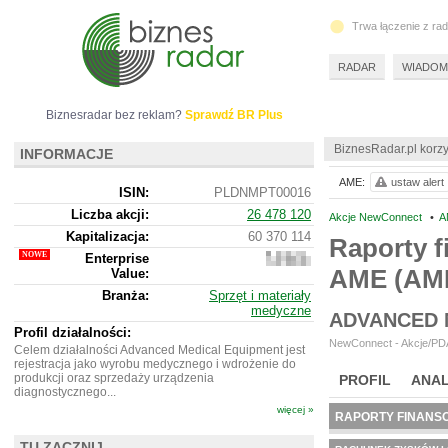
Trwa łączenie z ra
RADAR
WIADOM
Biznesradar bez reklam?
Sprawdź BR Plus
BiznesRadar.pl korzy
INFORMACJE
AME:
ustaw alert
ISIN:
PLDNMPT00016
Liczba akcji:
26 478 120
Akcje NewConnect
•
A
Kapitalizacja:
60 370 114
Raporty f
Enterprise
60
AME (AM
Value:
265 114
Branża:
Sprzęt i materiały
medyczne
ADVANCED 
Profil działalności:
NewConnect - Akcje/PDA
Celem działalności Advanced Medical Equipment jest
rejestracja jako wyrobu medycznego i wdrożenie do
produkcji oraz sprzedaży urządzenia
PROFIL
ANAL
diagnostycznego...
więcej »
RAPORTY FINANS
TU ZACZNIJ