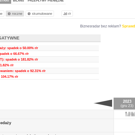
STRAT
BILANS
PRZEPŁYWY PIENIĘŻNE
ne
roczne
skumulowane
r/r
Biznesradar bez reklam?
Sprawd
GATYWNE
ży: spadek o 50.00% r/r
padek o 66.67% r/r
T): spadek o 181.82% r/r
1.82% r/r
waniem: spadek o 92.31% r/r
 104.17% r/r
2023
(gru 23)
zedaży