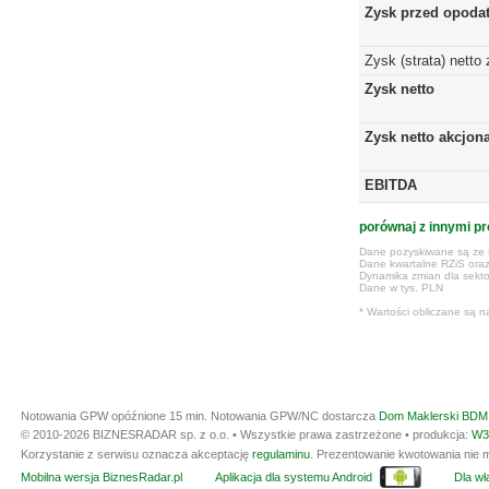
Zysk przed opoda
Zysk (strata) netto
Zysk netto
Zysk netto akcjon
EBITDA
porównaj z innymi pr
Dane pozyskiwane są ze s
Dane kwartalne RZiS ora
Dynamika zmian dla sekto
Dane w tys. PLN
* Wartości obliczane są n
Notowania GPW opóźnione 15 min.
Notowania GPW/NC dostarcza
Dom Maklerski BDM 
© 2010-2026 BIZNESRADAR sp. z o.o. • Wszystkie prawa zastrzeżone • produkcja:
W3
Korzystanie z serwisu oznacza akceptację
regulaminu
. Prezentowanie kwotowania nie m
Mobilna wersja BiznesRadar.pl
Aplikacja dla systemu Android
Dla wła