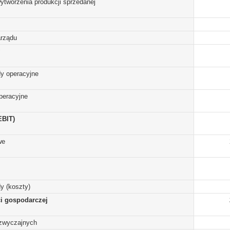
ytworzenia produkcji sprzedanej
arządu
y operacyjne
peracyjne
EBIT)
we
y (koszty)
ci gospodarczej
zwyczajnych