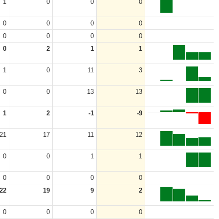
1
0
0
0
0
0
0
0
0
0
0
0
0
2
1
1
1
0
11
3
0
0
13
13
1
2
-1
-9
21
17
11
12
0
0
1
1
0
0
0
0
22
19
9
2
0
0
0
0