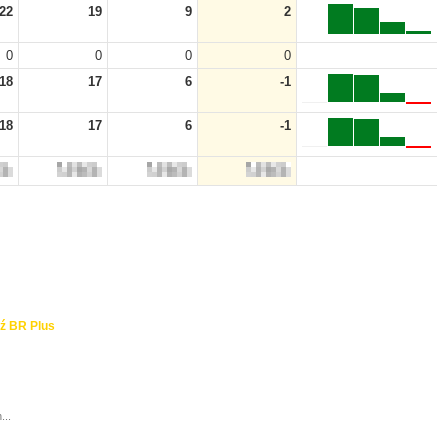
22
19
9
2
0
0
0
0
18
17
6
-1
18
17
6
-1
ź BR Plus
...