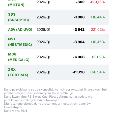
2026/Q1
-802
-681,16%
(MILTON)
SDS
2026/Q1
-1 906
+18,44%
(SDSOPTIC)
ADV (ADIUVO)
2026/Q1
-2 642
-221,02%
NST
2026/Q1
-3 994
+18,46%
(NESTMEDIC)
MDG
2026/Q1
-6 066
+62,09%
(MEDICALG)
ZRX
2026/Q1
-11 396
+68,54%
(ZORTRAX)
Dane pozyskiwane są ze skonsolidowanych sprawozdań finansowych lub
jednostkowych, jeśli spółka tylko takie publikuje.
Dane kwartalne RZiS oraz CashFlow obliczne są na podstawie
publikowanych danych skumulowanych.
Dla rocznego okresu dane urocznione z 4 ostatnich raportów
kwartalnych.
Dane w tys. PLN