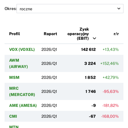
Okres:
Zysk
Profil
Raport
operacyjny
r/r
(EBIT)
VOX (VOXEL)
2026/Q1
142 612
+13,43%
AWM
2026/Q1
3 224
+152,46%
(AIRWAY)
MSM
2026/Q1
1 852
+42,79%
MRC
2026/Q1
1 746
-95,63%
(MERCATOR)
AME (AMESA)
2026/Q1
-9
-181,82%
CMI
2026/Q1
-67
-168,00%
MTN