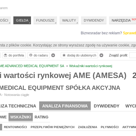
darem
OŚCI
GIEŁDA
FUNDUSZE
WALUTY
DYWIDENDY
NARZĘDZIA
Biznesradar bez reklam?
Sprawd
sta z plików cookie. Korzystając ze strony wyrażasz zgodę na używanie cookie, zg
do portfela
do radaru
dodaj do ulubionych
Znajdź profil:
ME ADVANCED MEDICAL EQUIPMENT SA
•
Wskaźniki wartości rynkowej
i wartości rynkowej AME (AMESA)
MEDICAL EQUIPMENT SPÓŁKA AKCYJNA
 - Notowania ciągłe
IZA TECHNICZNA
ANALIZA FINANSOWA
DYWIDENDY
WYC
OWE
WSKAŹNIKI
RATING
J
RENTOWNOŚCI
PRZEPŁYWÓW PIENIĘŻNYCH
ZADŁUŻENIA
PŁYNNOŚCI
AKTYWN