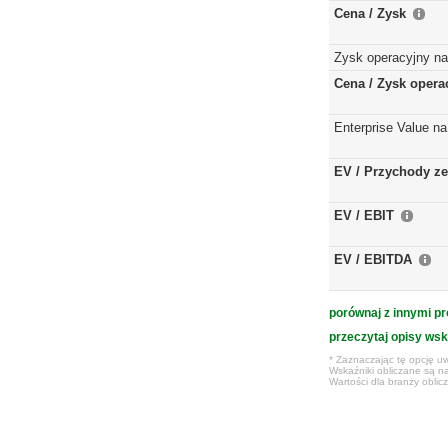
Cena / Zysk
Zysk operacyjny na
Cena / Zysk opera
Enterprise Value na
EV / Przychody ze
EV / EBIT
EV / EBITDA
porównaj z innymi pr
przeczytaj opisy ws
* Zaznaczając tę opcję uw
Wskaźniki obliczane są na
Wartości dla branży obli