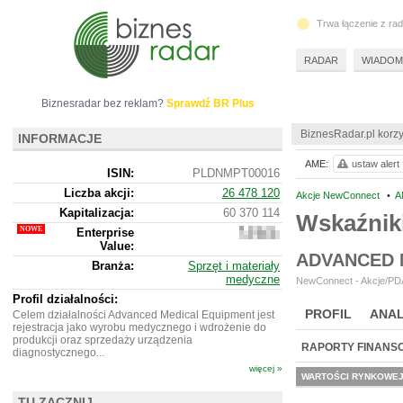
Trwa łączenie z ra
RADAR
WIADOM
Biznesradar bez reklam?
Sprawdź BR Plus
BiznesRadar.pl korzy
INFORMACJE
AME:
ustaw alert
ISIN:
PLDNMPT00016
Liczba akcji:
26 478 120
Akcje NewConnect
•
A
Kapitalizacja:
60 370 114
Wskaźnik
Enterprise
60
Value:
265 114
ADVANCED 
Branża:
Sprzęt i materiały
medyczne
NewConnect - Akcje/PDA
Profil działalności:
PROFIL
ANAL
Celem działalności Advanced Medical Equipment jest
rejestracja jako wyrobu medycznego i wdrożenie do
produkcji oraz sprzedaży urządzenia
RAPORTY FINANS
diagnostycznego...
więcej »
WARTOŚCI RYNKOWE
TU ZACZNIJ