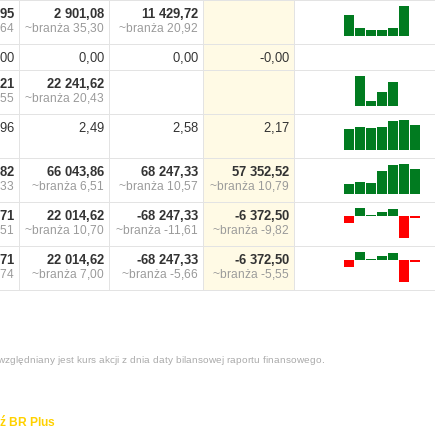
,95
2 901,08
11 429,72
,64
~branża
35,30
~branża
20,92
,00
0,00
0,00
-0,00
,21
22 241,62
,55
~branża
20,43
,96
2,49
2,58
2,17
,82
66 043,86
68 247,33
57 352,52
,33
~branża
6,51
~branża
10,57
~branża
10,79
,71
22 014,62
-68 247,33
-6 372,50
,51
~branża
10,70
~branża
-11,61
~branża
-9,82
,71
22 014,62
-68 247,33
-6 372,50
,74
~branża
7,00
~branża
-5,66
~branża
-5,55
zględniany jest kurs akcji z dnia daty bilansowej raportu finansowego.
ź BR Plus