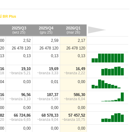
ź BR Plus
2025/Q3
2025/Q4
2026/Q1
(wrz 25)
(gru 25)
(mar 26)
,00
2,52
2,59
2,17
120
26 478 120
26 478 120
26 478 120
,13
0,13
0,13
0,13
,16
19,10
19,69
16,49
,18
~branża
5,21
~branża
3,33
~branża
2,22
,04
0,03
0,01
0,00
,16
96,56
187,37
586,30
,59
~branża
3,10
~branża
5,99
~branża
6,04
,00
0,00
0,00
0,00
,82
66 724,86
68 578,33
57 457,52
,20
~branża
6,65
~branża
9,04
~branża
10,75
,00
0,00
0,00
0,00