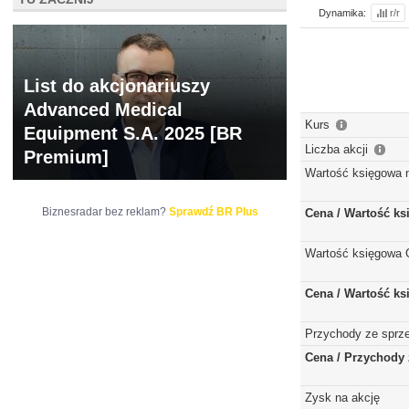
Dynamika:
r/r
List do akcjonariuszy
Advanced Medical
Kurs
Equipment S.A. 2025 [BR
Liczba akcji
Premium]
Wartość księgowa 
Biznesradar bez reklam?
Sprawdź BR Plus
Cena / Wartość k
Wartość księgowa 
Cena / Wartość k
Przychody ze sprz
Cena / Przychody 
Zysk na akcję