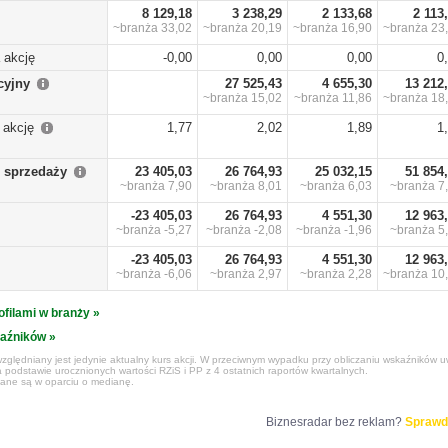
8 129,18
3 238,29
2 133,68
2 113
~branża
33,02
~branża
20,19
~branża
16,90
~branża
23
 akcję
-0,00
0,00
0,00
0
cyjny
27 525,43
4 655,30
13 212
~branża
15,02
~branża
11,86
~branża
18
 akcję
1,77
2,02
1,89
1
 sprzedaży
23 405,03
26 764,93
25 032,15
51 854
~branża
7,90
~branża
8,01
~branża
6,03
~branża
7
-23 405,03
26 764,93
4 551,30
12 963
~branża
-5,27
~branża
-2,08
~branża
-1,96
~branża
5
-23 405,03
26 764,93
4 551,30
12 963
~branża
-6,06
~branża
2,97
~branża
2,28
~branża
10
ofilami w branży »
kaźników »
zględniany jest jedynie aktualny kurs akcji. W przeciwnym wypadku przy obliczaniu wskaźników uw
 podstawie urocznionych wartości RZiS i PP z 4 ostatnich raportów kwartalnych.
czane są w oparciu o medianę.
Biznesradar bez reklam?
Sprawd