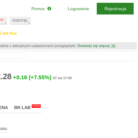
Pomoc
Logowanie
Rejestracja
PORTFEL
ź BR Plus
odnie z aktualnymi ustawieniami przeglądarki.
Dowiedz się więcej.
[x]
2.28
+0.16
(+7.55%)
07 sie 17:00
NOWE
ENA
BR LAB
OŚCI