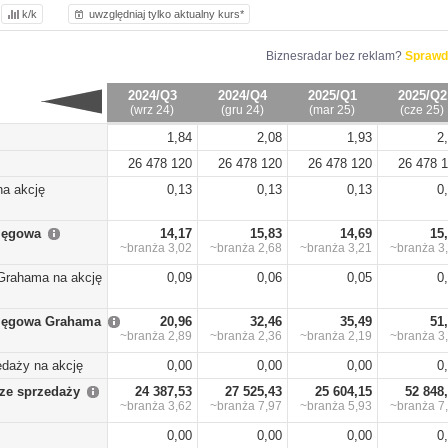
k/k
uwzględniaj tylko aktualny kurs*
Biznesradar bez reklam?
Sprawd
2024/Q3
2024/Q4
2025/Q1
2025/Q2
(wrz 24)
(gru 24)
(mar 25)
(cze 25)
1,84
2,08
1,93
2
26 478 120
26 478 120
26 478 120
26 478 
na akcję
0,13
0,13
0,13
0
sięgowa
14,17
15,83
14,69
15
~branża
3,02
~branża
2,68
~branża
3,21
~branża
3
Grahama na akcję
0,09
0,06
0,05
0
sięgowa Grahama
20,96
32,46
35,49
51
~branża
2,89
~branża
2,36
~branża
2,19
~branża
3
edaży na akcję
0,00
0,00
0,00
0
ze sprzedaży
24 387,53
27 525,43
25 604,15
52 848
~branża
3,62
~branża
7,97
~branża
5,93
~branża
7
0,00
0,00
0,00
0