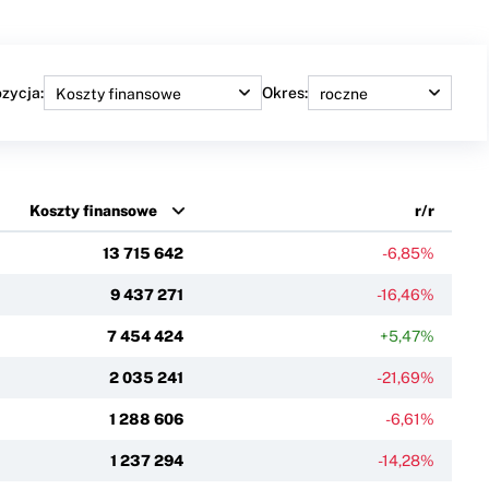
zycja:
Okres:
Koszty finansowe
r/r
13 715 642
-6,85%
9 437 271
-16,46%
7 454 424
+5,47%
2 035 241
-21,69%
1 288 606
-6,61%
1 237 294
-14,28%