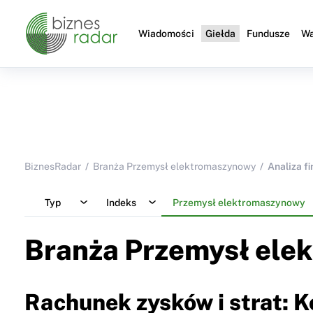
Wiadomości
Giełda
Fundusze
Wa
BiznesRadar
Branża Przemysł elektromaszynowy
Analiza f
Typ
Indeks
Przemysł elektromaszynowy
Branża Przemysł ele
Rachunek zysków i strat: 