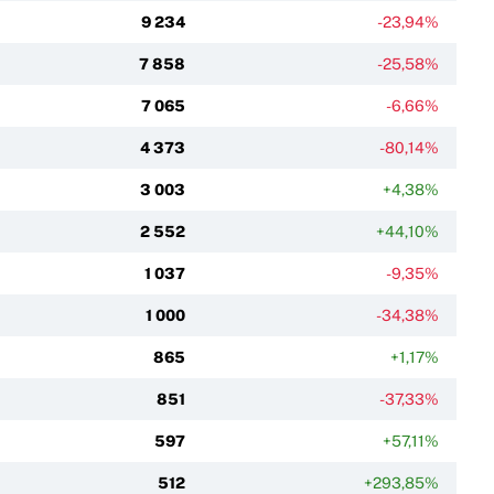
9 234
-23,94%
7 858
-25,58%
7 065
-6,66%
4 373
-80,14%
3 003
+4,38%
2 552
+44,10%
1 037
-9,35%
1 000
-34,38%
865
+1,17%
851
-37,33%
597
+57,11%
512
+293,85%