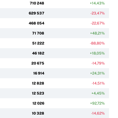
710 248
+14,43%
629 537
-23,47%
468 054
-22,67%
71 708
+48,21%
51 222
-88,80%
46 182
+18,05%
20 675
-14,79%
16 914
+24,31%
12 828
-14,51%
12 523
+4,45%
12 026
+92,72%
10 328
-14,62%