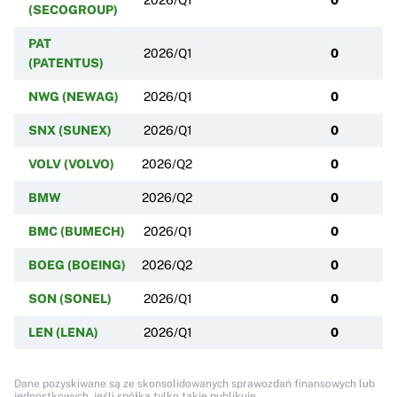
(SECOGROUP)
PAT
2026/Q1
0
(PATENTUS)
NWG (NEWAG)
2026/Q1
0
SNX (SUNEX)
2026/Q1
0
VOLV (VOLVO)
2026/Q2
0
BMW
2026/Q2
0
BMC (BUMECH)
2026/Q1
0
BOEG (BOEING)
2026/Q2
0
SON (SONEL)
2026/Q1
0
LEN (LENA)
2026/Q1
0
Dane pozyskiwane są ze skonsolidowanych sprawozdań finansowych lub
jednostkowych, jeśli spółka tylko takie publikuje.