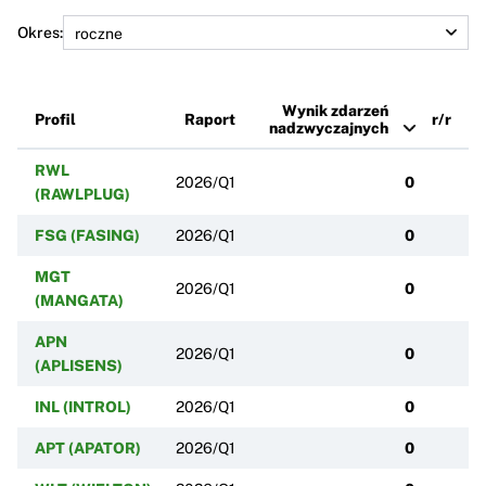
Okres:
Wynik zdarzeń
Profil
Raport
r/r
nadzwyczajnych
RWL
2026/Q1
0
(RAWLPLUG)
FSG (FASING)
2026/Q1
0
MGT
2026/Q1
0
(MANGATA)
APN
2026/Q1
0
(APLISENS)
INL (INTROL)
2026/Q1
0
APT (APATOR)
2026/Q1
0