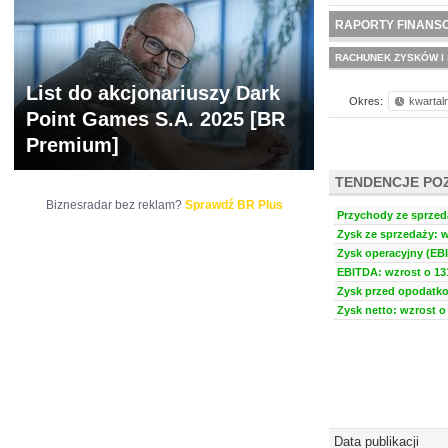
NOWE
BR LAB
RAPORTY FINANS
RACHUNEK ZYSKÓW I 
List do akcjonariuszy Dark
Okres:
kwartal
Point Games S.A. 2025 [BR
Premium]
TENDENCJE PO
Biznesradar bez reklam?
Sprawdź BR Plus
Przychody ze sprzeda
Zysk ze sprzedaży: w
Zysk operacyjny (EBI
EBITDA: wzrost o 131
Zysk przed opodatko
Zysk netto: wzrost o 
Data publikacji