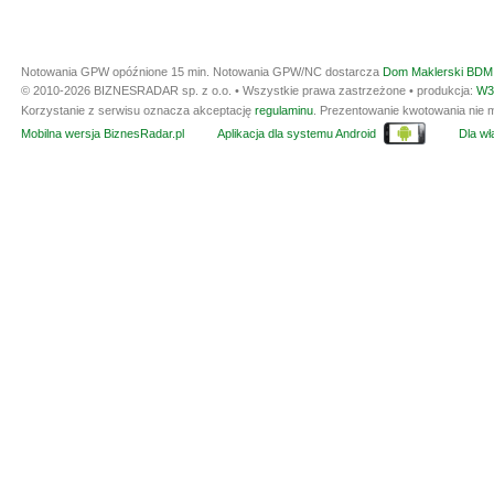
Notowania GPW opóźnione 15 min.
Notowania GPW/NC dostarcza
Dom Maklerski BDM 
© 2010-2026 BIZNESRADAR sp. z o.o. • Wszystkie prawa zastrzeżone • produkcja:
W3
Korzystanie z serwisu oznacza akceptację
regulaminu
. Prezentowanie kwotowania nie m
Mobilna wersja BiznesRadar.pl
Aplikacja dla systemu Android
Dla wła