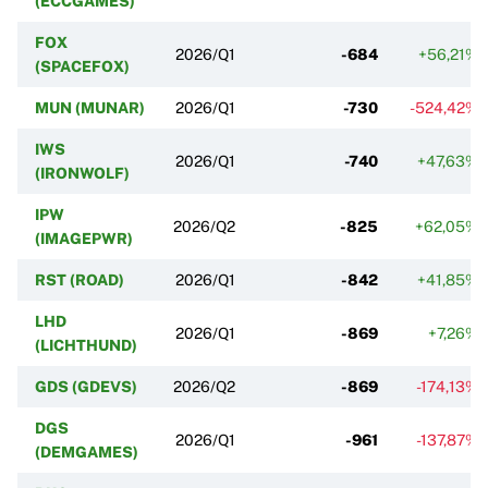
(ECCGAMES)
FOX
2026/Q1
-684
+56,21%
(SPACEFOX)
MUN (MUNAR)
2026/Q1
-730
-524,42%
IWS
2026/Q1
-740
+47,63%
(IRONWOLF)
IPW
2026/Q2
-825
+62,05%
(IMAGEPWR)
RST (ROAD)
2026/Q1
-842
+41,85%
LHD
2026/Q1
-869
+7,26%
(LICHTHUND)
GDS (GDEVS)
2026/Q2
-869
-174,13%
DGS
2026/Q1
-961
-137,87%
(DEMGAMES)