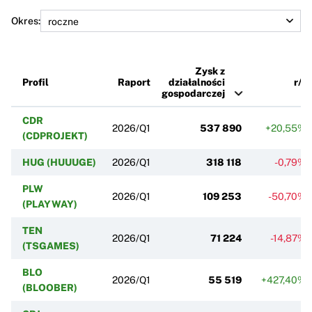
Okres:
Zysk z
Profil
Raport
działalności
r/r
gospodarczej
CDR
2026/Q1
537 890
+20,55%
(CDPROJEKT)
HUG (HUUUGE)
2026/Q1
318 118
-0,79%
PLW
2026/Q1
109 253
-50,70%
(PLAYWAY)
TEN
2026/Q1
71 224
-14,87%
(TSGAMES)
BLO
2026/Q1
55 519
+427,40%
(BLOOBER)