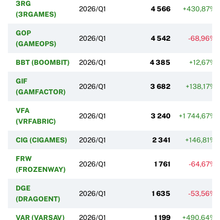
3RG
2026/Q1
4 566
+430,87%
(3RGAMES)
GOP
2026/Q1
4 542
-68,96%
(GAMEOPS)
BBT (BOOMBIT)
2026/Q1
4 385
+12,67%
GIF
2026/Q1
3 682
+138,17%
(GAMFACTOR)
VFA
2026/Q1
3 240
+1 744,67%
(VRFABRIC)
CIG (CIGAMES)
2026/Q1
2 341
+146,81%
FRW
2026/Q1
1 761
-64,67%
(FROZENWAY)
DGE
2026/Q1
1 635
-53,56%
(DRAGOENT)
VAR (VARSAV)
2026/Q1
1 199
+490,64%