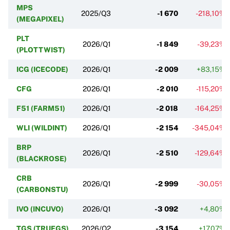
MPS
2025/Q3
-1 670
-218,10%
(MEGAPIXEL)
PLT
2026/Q1
-1 849
-39,23%
(PLOTTWIST)
ICG (ICECODE)
2026/Q1
-2 009
+83,15%
CFG
2026/Q1
-2 010
-115,20%
F51 (FARM51)
2026/Q1
-2 018
-164,25%
WLI (WILDINT)
2026/Q1
-2 154
-345,04%
BRP
2026/Q1
-2 510
-129,64%
(BLACKROSE)
CRB
2026/Q1
-2 999
-30,05%
(CARBONSTU)
IVO (INCUVO)
2026/Q1
-3 092
+4,80%
TGS (TRUEGS)
2026/Q2
-3 154
+17,07%