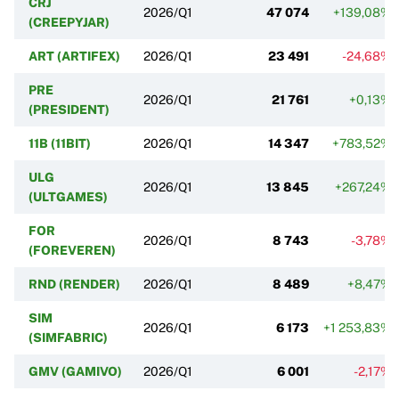
CRJ
2026/Q1
47 074
+139,08%
(CREEPYJAR)
ART (ARTIFEX)
2026/Q1
23 491
-24,68%
PRE
2026/Q1
21 761
+0,13%
(PRESIDENT)
11B (11BIT)
2026/Q1
14 347
+783,52%
ULG
2026/Q1
13 845
+267,24%
(ULTGAMES)
FOR
2026/Q1
8 743
-3,78%
(FOREVEREN)
RND (RENDER)
2026/Q1
8 489
+8,47%
SIM
2026/Q1
6 173
+1 253,83%
(SIMFABRIC)
GMV (GAMIVO)
2026/Q1
6 001
-2,17%