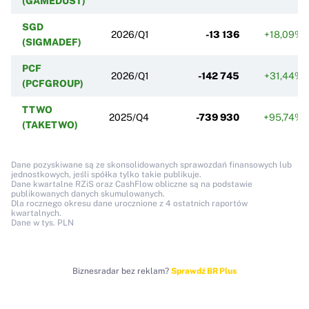
(GAMEDUST)
SGD
2026/Q1
-13 136
+18,09%
(SIGMADEF)
PCF
2026/Q1
-142 745
+31,44%
(PCFGROUP)
TTWO
2025/Q4
-739 930
+95,74%
(TAKETWO)
Dane pozyskiwane są ze skonsolidowanych sprawozdań finansowych lub
jednostkowych, jeśli spółka tylko takie publikuje.
Dane kwartalne RZiS oraz CashFlow obliczne są na podstawie
publikowanych danych skumulowanych.
Dla rocznego okresu dane urocznione z 4 ostatnich raportów
kwartalnych.
Dane w tys. PLN
Biznesradar bez reklam?
Sprawdź BR Plus