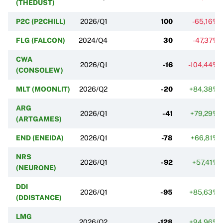
(THEDUST)
P2C (P2CHILL)
2026/Q1
100
-65,16%
FLG (FALCON)
2024/Q4
30
-47,37%
CWA
2026/Q1
-16
-104,44%
(CONSOLEW)
MLT (MOONLIT)
2026/Q2
-20
+84,38%
ARG
2026/Q1
-41
+79,29%
(ARTGAMES)
END (ENEIDA)
2026/Q1
-78
+66,81%
NRS
2026/Q1
-92
+57,41%
(NEURONE)
DDI
2026/Q1
-95
+85,63%
(DDISTANCE)
LMG
2026/Q2
-128
+94,96%