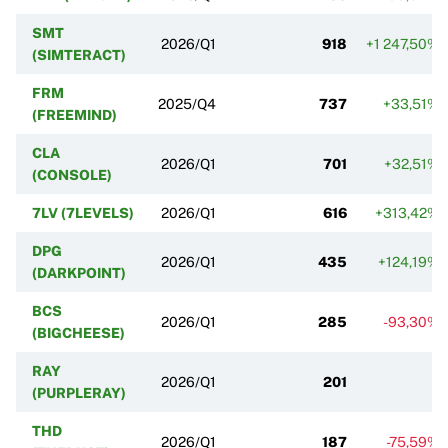
SMT
2026/Q1
918
+1 247,50%
(SIMTERACT)
FRM
2025/Q4
737
+33,51%
(FREEMIND)
CLA
2026/Q1
701
+32,51%
(CONSOLE)
7LV (7LEVELS)
2026/Q1
616
+313,42%
DPG
2026/Q1
435
+124,19%
(DARKPOINT)
BCS
2026/Q1
285
-93,30%
(BIGCHEESE)
RAY
2026/Q1
201
(PURPLERAY)
THD
2026/Q1
187
-75,59%