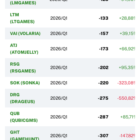
(LMGAMES)
LTM
2026/Q1
-133
+28,88%
(LTGAMES)
VAI (VOLARIA)
2026/Q1
-157
+39,15%
ATJ
2026/Q1
-173
+66,92%
(ATOMJELLY)
RSG
2026/Q1
-202
+95,35%
(RSGAMES)
SOK (SONKA)
2026/Q1
-220
-323,08%
DRG
2026/Q1
-275
-550,82%
(DRAGEUS)
QUB
2026/Q1
-287
+85,71%
(QUBICGMS)
GHT
2026/Q1
-307
-147,82%
(GAMEHUNT)