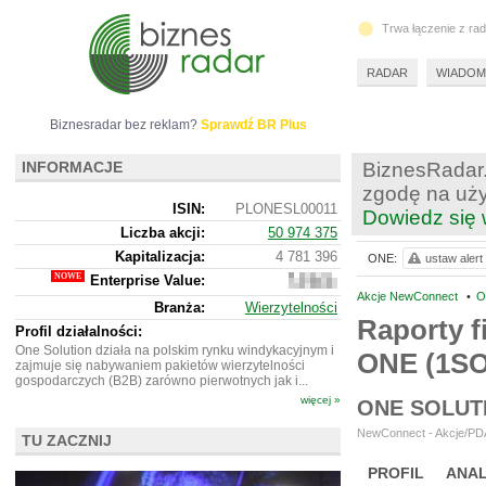
Trwa łączenie z ra
RADAR
WIADOM
Biznesradar bez reklam?
Sprawdź BR Plus
INFORMACJE
BiznesRadar.
zgodę na uży
ISIN:
PLONESL00011
Dowiedz się 
Liczba akcji:
50 974 375
Kapitalizacja:
4 781 396
ONE:
ustaw alert
Enterprise Value:
2
740
Akcje NewConnect
•
O
Branża:
Wierzytelności
396
Raporty f
Profil działalności:
One Solution działa na polskim rynku windykacyjnym i
ONE (1S
zajmuje się nabywaniem pakietów wierzytelności
gospodarczych (B2B) zarówno pierwotnych jak i...
więcej »
ONE SOLUT
NewConnect - Akcje/PDA
TU ZACZNIJ
PROFIL
ANAL