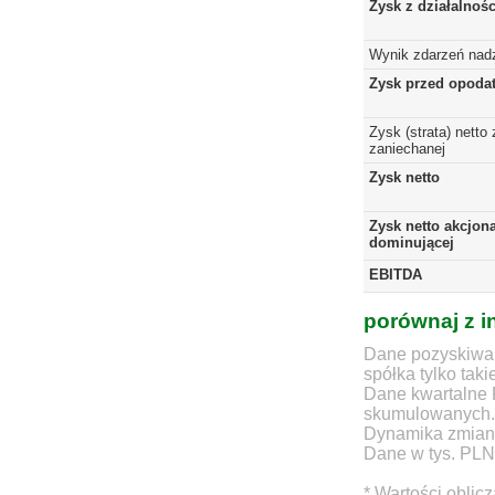
Zysk z działalnoś
Wynik zdarzeń nad
Zysk przed opoda
Zysk (strata) netto 
zaniechanej
Zysk netto
Zysk netto akcjona
dominującej
EBITDA
porównaj z i
Dane pozyskiwan
spółka tylko taki
Dane kwartalne 
skumulowanych.
Dynamika zmian d
Dane w tys. PLN
* Wartości oblic