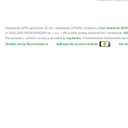
Notowania GPW opóźnione 15 min.
Notowania GPW/NC dostarcza
Dom Maklerski BDM 
© 2010-2026 BIZNESRADAR sp. z o.o. • Wszystkie prawa zastrzeżone • produkcja:
W3
Korzystanie z serwisu oznacza akceptację
regulaminu
. Prezentowanie kwotowania nie m
Mobilna wersja BiznesRadar.pl
Aplikacja dla systemu Android
Dla wła