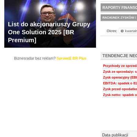
NOWE
BR LAB
RAPORTY FINANS
RACHUNEK ZYSKÓW I 
List do akcjonariuszy Grupy
One Solution 2025 [BR
Okres:
kwartal
Premium]
TENDENCJE NE
Biznesradar bez reklam?
Sprawdź BR Plus
Przychody ze sprzeda
Zysk ze sprzedaży: s
Zysk operacyjny (EBI
EBITDA: spadek o 81
Zysk przed opodatko
Zysk netto: spadek o
Data publikacji