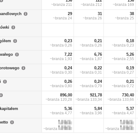
136
122
136
~branża
211
~branża
212
~branża
169
handlowych
29
31
38
~branża
24
~branża
26
~branża
25
tówki
ogółem
0,23
0,21
0,18
~branża
0,26
~branża
0,26
~branża
0,23
rwałego
7,22
6,76
5,26
~branża
1,93
~branża
1,87
~branża
2,55
obrotowego
0,24
0,22
0,19
~branża
0,30
~branża
0,31
~branża
0,27
i
0,26
0,24
0,21
~branża
0,80
~branża
0,79
~branża
0,72
896,00
921,78
730,40
~branża
120,28
~branża
133,34
~branża
133,66
kapitałem
5,36
5,84
5,37
~branża
4,77
~branża
3,96
~branża
4,47
netto
~branża
~branża