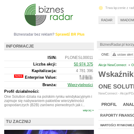
Trwa łączenie z ra
RADAR
WIADOM
Biznesradar bez reklam?
Sprawdź BR Plus
BiznesRadar.pl korzy
INFORMACJE
ONE:
ustaw alert
ISIN:
PLONESL00011
Liczba akcji:
50 974 375
Akcje NewConnect
•
O
Kapitalizacja:
4 781 396
Wskaźnik
Enterprise Value:
2
740
Branża:
Wierzytelności
ONE SOLUT
396
Profil działalności:
NewConnect - Akcje/PDA
One Solution działa na polskim rynku windykacyjnym i
zajmuje się nabywaniem pakietów wierzytelności
PROFIL
ANAL
gospodarczych (B2B) zarówno pierwotnych jak i...
więcej »
RAPORTY FINANS
TU ZACZNIJ
WARTOŚCI RYNKOWE