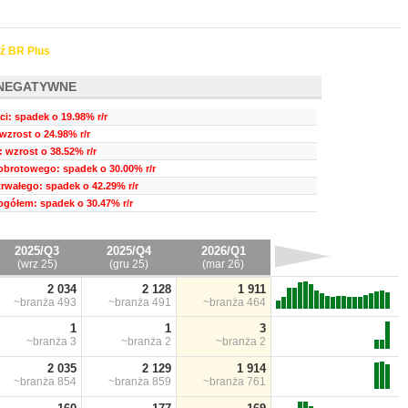
ź BR Plus
NEGATYWNE
i: spadek o 19.98% r/r
wzrost o 24.98% r/r
 wzrost o 38.52% r/r
obrotowego: spadek o 30.00% r/r
trwałego: spadek o 42.29% r/r
ogółem: spadek o 30.47% r/r
2025/Q3
2025/Q4
2026/Q1
(wrz 25)
(gru 25)
(mar 26)
2 034
2 128
1 911
~branża
493
~branża
491
~branża
464
1
1
3
~branża
3
~branża
2
~branża
2
2 035
2 129
1 914
~branża
854
~branża
859
~branża
761