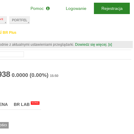
Pomoc
Logowanie
Rejestracja
PORTFEL
ź BR Plus
odnie z aktualnymi ustawieniami przeglądarki.
Dowiedz się więcej.
[x]
938
0.0000
(0.00%)
15:50
NOWE
ENA
BR LAB
OŚCI