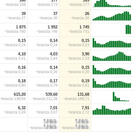
160
177
169
~branża
158
~branża
173
~branża
177
39
37
26
~branża
27
~branża
30
~branża
30
1 875
1 952
1 745
~branża
780
~branża
746
~branża
731
0,15
0,14
0,15
~branża
0,24
~branża
0,24
~branża
0,23
4,10
4,03
3,90
~branża
3,41
~branża
2,84
~branża
2,53
0,16
0,14
0,15
~branża
0,31
~branża
0,30
~branża
0,30
0,18
0,17
0,19
~branża
0,80
~branża
0,79
~branża
0,81
615,20
539,60
131,68
~branża
138,84
~branża
211,39
~branża
189,71
6,32
7,01
7,91
~branża
3,24
~branża
3,07
~branża
2,72
~branża
~branża