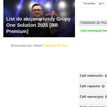
Dynamika:
r/r
List do akcjonariuszy Grupy
TENDENCJE PO
One Solution 2025 [BR
Premium]
Cykl zobowiązań han
Biznesradar bez reklam?
Sprawdź BR Plus
Cykl należności
Cykl zapasów
Cykl operacyjny