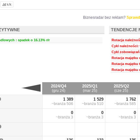
k/k
Biznesradar bez reklam?
Sprawd
ZYTYWNE
TENDENCJE 
dlowych : spadek o 16.13% r/r
Rotacja należnośc
Cykl należności: 
Cykl zobowiązań:
Rotacja majątku 
Rotacja majątku 
Rotacja majątku 
2024/Q4
2025/Q1
2025/Q2
(gru 24)
(mar 25)
(cze 25)
1 389
1 529
1 762
~branża
506
~branża
510
~branża
585
0
0
0
~branża
3
~branża
3
~branża
3