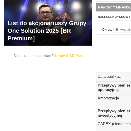
NOWE
BR LAB
RAPORTY FINANS
RACHUNEK ZYSKÓW I 
List do akcjonariuszy Grupy
One Solution 2025 [BR
Okres:
kwartal
Premium]
Biznesradar bez reklam?
Sprawdź BR Plus
Data publikacji
Przepływy pienięż
operacyjnej
Amortyzacja
Przepływy pienięż
inwestycyjnej
CAPEX (niematerial