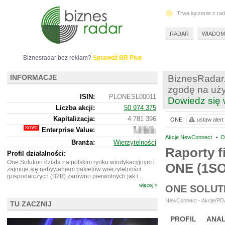
Trwa łączenie z ra
RADAR
WIADOM
Biznesradar bez reklam?
Sprawdź BR Plus
INFORMACJE
BiznesRadar.
zgodę na uży
ISIN:
PLONESL00011
Dowiedz się 
Liczba akcji:
50 974 375
Kapitalizacja:
4 781 396
ONE:
ustaw alert
Enterprise Value:
2
740
Akcje NewConnect
•
O
Branża:
Wierzytelności
396
Raporty f
Profil działalności:
One Solution działa na polskim rynku windykacyjnym i
ONE (1S
zajmuje się nabywaniem pakietów wierzytelności
gospodarczych (B2B) zarówno pierwotnych jak i...
więcej »
ONE SOLUT
NewConnect - Akcje/PDA
TU ZACZNIJ
PROFIL
ANAL