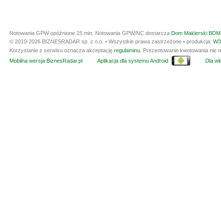
Notowania GPW opóźnione 15 min.
Notowania GPW/NC dostarcza
Dom Maklerski BDM 
© 2010-2026 BIZNESRADAR sp. z o.o. • Wszystkie prawa zastrzeżone • produkcja:
W3
Korzystanie z serwisu oznacza akceptację
regulaminu
. Prezentowanie kwotowania nie m
Mobilna wersja BiznesRadar.pl
Aplikacja dla systemu Android
Dla wła