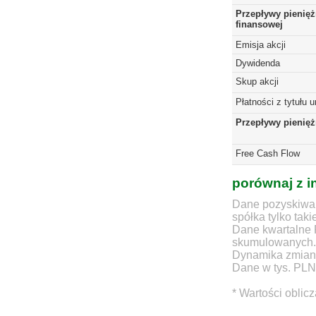
Przepływy pienięż
finansowej
Emisja akcji
Dywidenda
Skup akcji
Płatności z tytułu 
Przepływy pienię
Free Cash Flow
porównaj z i
Dane pozyskiwan
spółka tylko taki
Dane kwartalne 
skumulowanych.
Dynamika zmian d
Dane w tys. PLN
* Wartości oblic