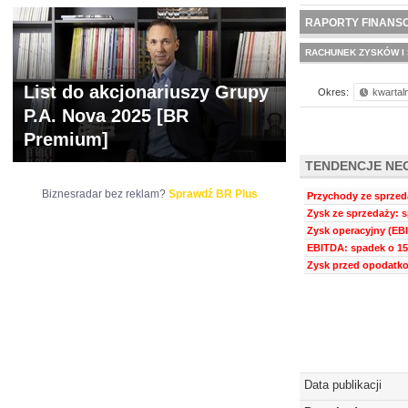
WYCENA
BR 
RAPORTY FINANS
RACHUNEK ZYSKÓW I 
List do akcjonariuszy Grupy
Okres:
kwartal
P.A. Nova 2025 [BR
Premium]
TENDENCJE NE
Biznesradar bez reklam?
Sprawdź BR Plus
Przychody ze sprzeda
Zysk ze sprzedaży: s
Zysk operacyjny (EBI
EBITDA: spadek o 15
Zysk przed opodatko
Data publikacji