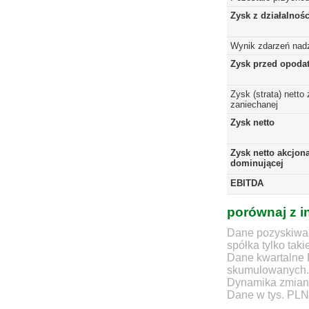
Zysk z działalnoś
Wynik zdarzeń nad
Zysk przed opoda
Zysk (strata) netto 
zaniechanej
Zysk netto
Zysk netto akcjona
dominującej
EBITDA
porównaj z i
Dane pozyskiwan
spółka tylko taki
Dane kwartalne 
skumulowanych.
Dynamika zmian d
Dane w tys. PLN