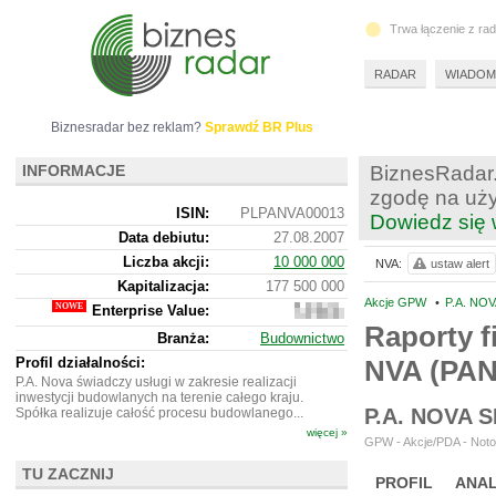
Trwa łączenie z ra
RADAR
WIADOM
Biznesradar bez reklam?
Sprawdź BR Plus
INFORMACJE
BiznesRadar.
zgodę na uży
ISIN:
PLPANVA00013
Dowiedz się 
Data debiutu:
27.08.2007
Liczba akcji:
10 000 000
NVA:
ustaw alert
Kapitalizacja:
177 500 000
Akcje GPW
•
P.A. NOV
Enterprise Value:
483
230
Raporty f
Branża:
Budownictwo
000
Profil działalności:
NVA (PA
P.A. Nova świadczy usługi w zakresie realizacji
inwestycji budowlanych na terenie całego kraju.
P.A. NOVA 
Spółka realizuje całość procesu budowlanego...
więcej »
GPW - Akcje/PDA - Noto
TU ZACZNIJ
PROFIL
ANAL