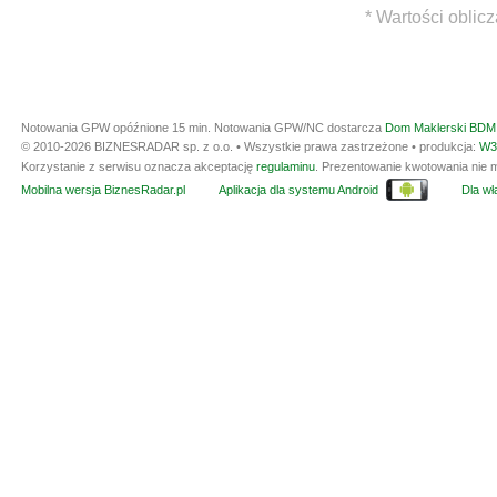
* Wartości oblic
Notowania GPW opóźnione 15 min.
Notowania GPW/NC dostarcza
Dom Maklerski BDM 
© 2010-2026 BIZNESRADAR sp. z o.o. • Wszystkie prawa zastrzeżone • produkcja:
W3
Korzystanie z serwisu oznacza akceptację
regulaminu
. Prezentowanie kwotowania nie m
Mobilna wersja BiznesRadar.pl
Aplikacja dla systemu Android
Dla wła