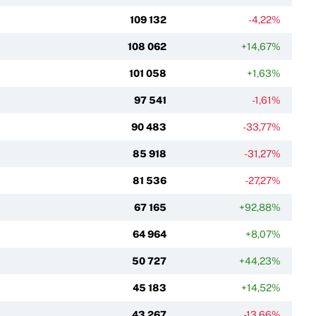
109 132
-4,22%
108 062
+14,67%
101 058
+1,63%
97 541
-1,61%
90 483
-33,77%
85 918
-31,27%
81 536
-27,27%
67 165
+92,88%
64 964
+8,07%
50 727
+44,23%
45 183
+14,52%
43 267
-13,66%