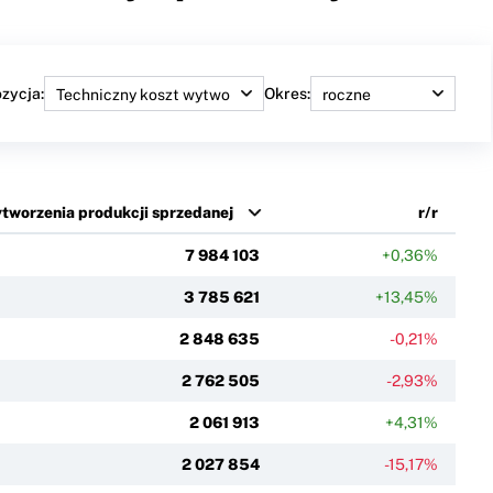
zycja:
Okres:
tworzenia produkcji sprzedanej
r/r
7 984 103
+0,36%
3 785 621
+13,45%
2 848 635
-0,21%
2 762 505
-2,93%
2 061 913
+4,31%
2 027 854
-15,17%