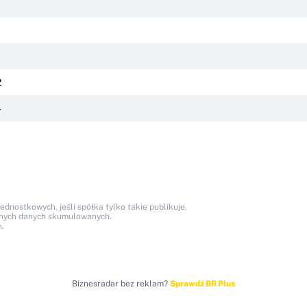
1
1
1
2
4
1
nostkowych, jeśli spółka tylko takie publikuje.
anych danych skumulowanych.
.
Biznesradar bez reklam?
Sprawdź BR Plus