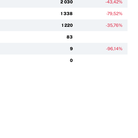
2 030
-43,42%
1 338
-79,52%
1 220
-35,76%
83
9
-96,14%
0