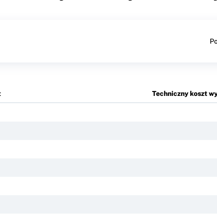
Po
t
Techniczny koszt wy
1
1
1
1
1
1