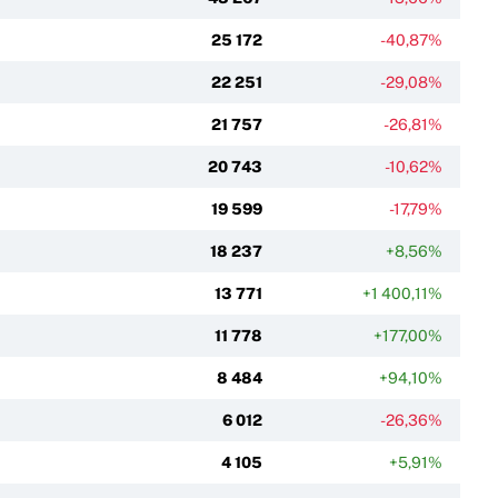
25 172
-40,87%
22 251
-29,08%
21 757
-26,81%
20 743
-10,62%
19 599
-17,79%
18 237
+8,56%
13 771
+1 400,11%
11 778
+177,00%
8 484
+94,10%
6 012
-26,36%
4 105
+5,91%