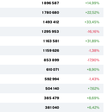
1 896 587
+14,99%
1 780 680
+22,52%
1 493 412
+33,45%
1 295 953
-16,16%
1 163 581
+31,89%
1 159 626
-1,38%
853 899
-17,90%
610 071
+8,90%
592 994
-1,43%
504 140
+7,62%
385 479
+8,69%
381 040
+6,42%