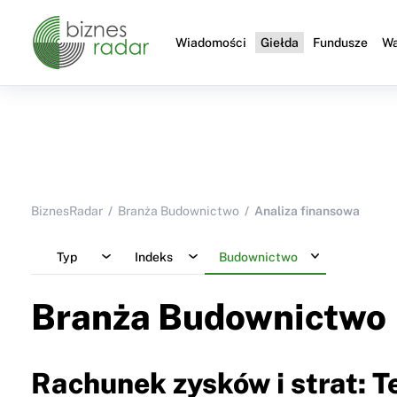
Wiadomości
Giełda
Fundusze
Wa
BiznesRadar
Branża Budownictwo
Analiza finansowa
Typ
Indeks
Budownictwo
Branża Budownictwo
Rachunek zysków i strat: T