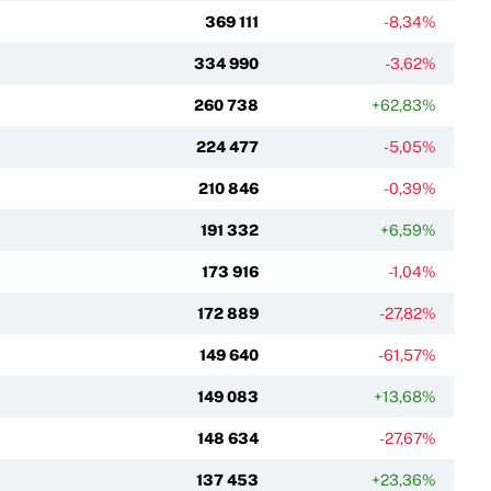
369 111
-8,34%
334 990
-3,62%
260 738
+62,83%
224 477
-5,05%
210 846
-0,39%
191 332
+6,59%
173 916
-1,04%
172 889
-27,82%
149 640
-61,57%
149 083
+13,68%
148 634
-27,67%
137 453
+23,36%