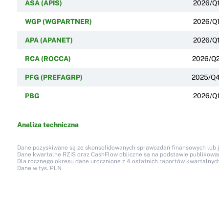
ASA (APIS)
2026/Q
WGP (WGPARTNER)
2026/Q
APA (APANET)
2026/Q
RCA (ROCCA)
2026/Q
PFG (PREFAGRP)
2025/Q
PBG
2026/Q
Analiza techniczna
Dane pozyskiwane są ze skonsolidowanych sprawozdań finansowych lub jed
Dane kwartalne RZiS oraz CashFlow obliczne są na podstawie publikow
Dla rocznego okresu dane urocznione z 4 ostatnich raportów kwartalnych
Dane w tys. PLN