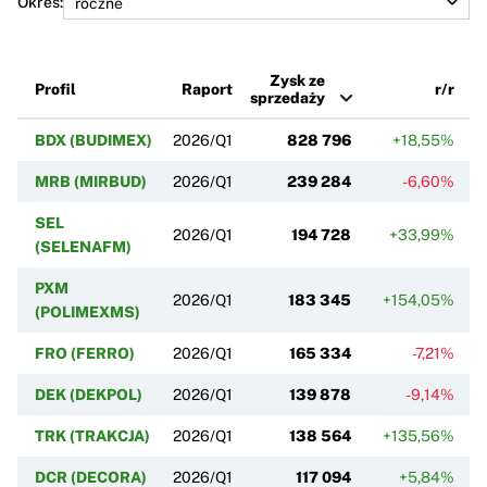
Okres:
Zysk ze
Profil
Raport
r/r
sprzedaży
BDX (BUDIMEX)
2026/Q1
828 796
+18,55%
MRB (MIRBUD)
2026/Q1
239 284
-6,60%
SEL
2026/Q1
194 728
+33,99%
(SELENAFM)
PXM
2026/Q1
183 345
+154,05%
(POLIMEXMS)
FRO (FERRO)
2026/Q1
165 334
-7,21%
DEK (DEKPOL)
2026/Q1
139 878
-9,14%
TRK (TRAKCJA)
2026/Q1
138 564
+135,56%
DCR (DECORA)
2026/Q1
117 094
+5,84%