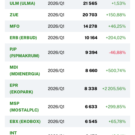
ULM (ULMA)
2026/Q1
21 565
+1,53%
ZUE
2026/Q1
20 703
+150,88%
MFO
2026/Q1
14 278
+46,25%
ERB (ERBUD)
2026/Q1
10 164
+204,02%
PJP
2026/Q1
9 394
-46,88%
(PJPMAKRUM)
MDI
2026/Q1
8 660
+500,74%
(MDIENERGIA)
EPR
2026/Q1
8 338
+2 205,56%
(EKOPARK)
MSP
2026/Q1
6 633
+299,85%
(MOSTALPLC)
EBX (EKOBOX)
2026/Q1
6 545
+65,78%
INT