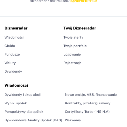
Biznesradar bez reklam?
Sprawdź BR Plus
Biznesradar
Twój Biznesradar
Wiadomości
Twoje alerty
Giełda
Twoje portfele
Fundusze
Logowanie
Waluty
Rejestracja
Dywidendy
Wiadomości
Dywidendy i skup akcji
Nowe emisje, ABB, finansowanie
Wyniki spółek
Kontrakty, przetargi, umowy
Perspektywy dla spółek
Certyfikaty Turbo (ING N.V.)
Dywidendowe Analizy Spółek [DAS]
Wezwania