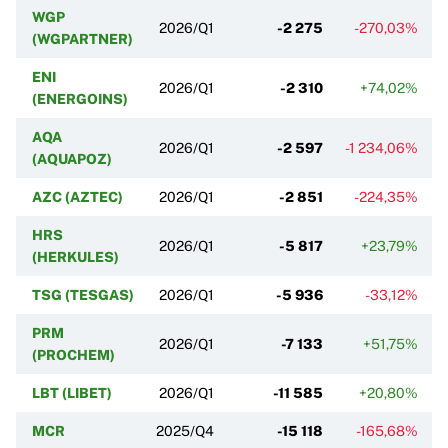
WGP
2026/Q1
-2 275
-270,03%
(WGPARTNER)
ENI
2026/Q1
-2 310
+74,02%
(ENERGOINS)
AQA
2026/Q1
-2 597
-1 234,06%
(AQUAPOZ)
AZC (AZTEC)
2026/Q1
-2 851
-224,35%
HRS
2026/Q1
-5 817
+23,79%
(HERKULES)
TSG (TESGAS)
2026/Q1
-5 936
-33,12%
PRM
2026/Q1
-7 133
+51,75%
(PROCHEM)
LBT (LIBET)
2026/Q1
-11 585
+20,80%
MCR
2025/Q4
-15 118
-165,68%