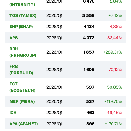
2026/Q1
6 476
+12,84%
(INTERNITY)
TOS (TAMEX)
2026/Q1
5 559
+7,42%
ENP (ENAP)
2026/Q1
4 134
-4,86%
APS
2026/Q1
4 072
-32,44%
RRH
2026/Q1
1 857
+289,31%
(RRHGROUP)
FRB
2026/Q1
1 605
-70,12%
(FORBUILD)
ECT
2026/Q1
537
+150,85%
(ECO5TECH)
MER (MERA)
2026/Q1
537
+119,76%
IDH
2026/Q1
462
-49,45%
APA (APANET)
2026/Q1
396
+170,71%