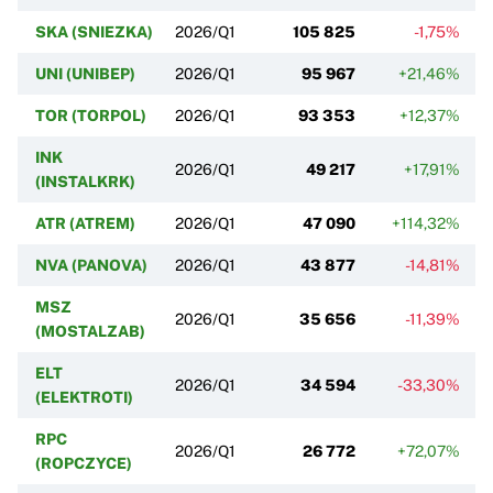
SKA (SNIEZKA)
2026/Q1
105 825
-1,75%
UNI (UNIBEP)
2026/Q1
95 967
+21,46%
TOR (TORPOL)
2026/Q1
93 353
+12,37%
INK
2026/Q1
49 217
+17,91%
(INSTALKRK)
ATR (ATREM)
2026/Q1
47 090
+114,32%
NVA (PANOVA)
2026/Q1
43 877
-14,81%
MSZ
2026/Q1
35 656
-11,39%
(MOSTALZAB)
ELT
2026/Q1
34 594
-33,30%
(ELEKTROTI)
RPC
2026/Q1
26 772
+72,07%
(ROPCZYCE)