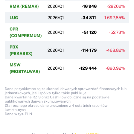
RMK (REMAK)
2026/Q1
-16 946
-287,02%
LUG
2026/Q1
-34 871
-1 692,85%
CPR
2026/Q1
-51 120
-52,73%
(COMPREMUM)
PBX
2026/Q1
-114 179
-468,82%
(PEKABEX)
MSW
2026/Q1
-129 444
-890,92%
(MOSTALWAR)
Dane pozyskiwane są ze skonsolidowanych sprawozdań finansowych lub
jednostkowych, jeśli spółka tylko takie publikuje.
Dane kwartalne RZiS oraz CashFlow obliczne są na podstawie
publikowanych danych skumulowanych.
Dla rocznego okresu dane urocznione z 4 ostatnich raportów
kwartalnych.
Dane w tys. PLN