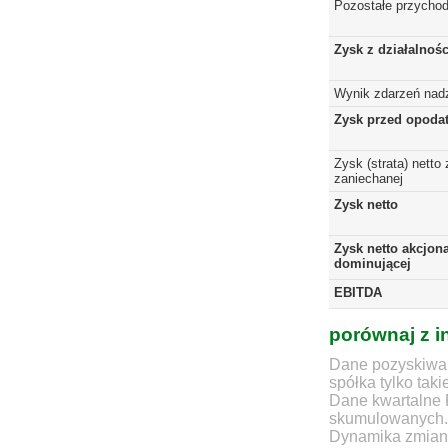
Pozostałe przychod
Zysk z działalnoś
Wynik zdarzeń nad
Zysk przed opoda
Zysk (strata) netto 
zaniechanej
Zysk netto
Zysk netto akcjona
dominującej
EBITDA
porównaj z i
Dane pozyskiwan
spółka tylko taki
Dane kwartalne 
skumulowanych.
Dynamika zmian d