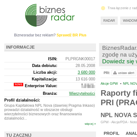
Trwa łączenie z ra
RADAR
WIADOM
Biznesradar bez reklam?
Sprawdź BR Plus
INFORMACJE
BiznesRadar.
zgodę na uży
ISIN:
PLPRGNK00017
Dowiedz się 
Data debiutu:
28.05.2008
Liczba akcji:
3 680 000
PRI:
ustaw alert
Kapitalizacja:
13 616 000
Akcje GPW
•
NPL NOV
Enterprise Value:
14
631
Raporty f
Branża:
Wierzytelności
000
Profil działalności:
PRI (PR
Grupa Kapitałowa NPL Nova (dawniej Pragma Inkaso)
prowadzi działalność w obszarze obsługi
NPL NOVA 
wierzytelności biznesowych oraz finansowania
działalności...
GPW - Akcje/PDA - Noto
więcej »
PROFIL
ANAL
TU ZACZNIJ