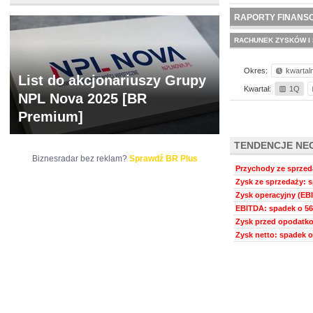
NOWE
BR LAB
RAPORTY FINANS
RACHUNEK ZYSKÓW I 
Okres:
kwartal
List do akcjonariuszy Grupy
Kwartał:
1Q
NPL Nova 2025 [BR
Premium]
TENDENCJE NE
Biznesradar bez reklam?
Sprawdź BR Plus
Przychody ze sprzeda
Zysk ze sprzedaży: s
Zysk operacyjny (EBI
EBITDA: spadek o 56
Zysk przed opodatko
Zysk netto: spadek o