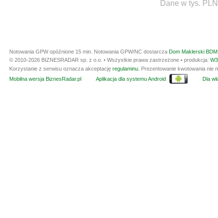
Dane w tys. PLN
Notowania GPW opóźnione 15 min.
Notowania GPW/NC dostarcza
Dom Maklerski BDM 
© 2010-2026 BIZNESRADAR sp. z o.o. • Wszystkie prawa zastrzeżone • produkcja:
W3
Korzystanie z serwisu oznacza akceptację
regulaminu
. Prezentowanie kwotowania nie m
Mobilna wersja BiznesRadar.pl
Aplikacja dla systemu Android
Dla wła