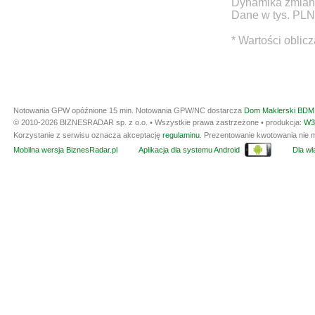
Dynamika zmian d
Dane w tys. PLN
* Wartości oblic
Notowania GPW opóźnione 15 min.
Notowania GPW/NC dostarcza
Dom Maklerski BDM 
© 2010-2026 BIZNESRADAR sp. z o.o. • Wszystkie prawa zastrzeżone • produkcja:
W3
Korzystanie z serwisu oznacza akceptację
regulaminu
. Prezentowanie kwotowania nie m
Mobilna wersja BiznesRadar.pl
Aplikacja dla systemu Android
Dla wła