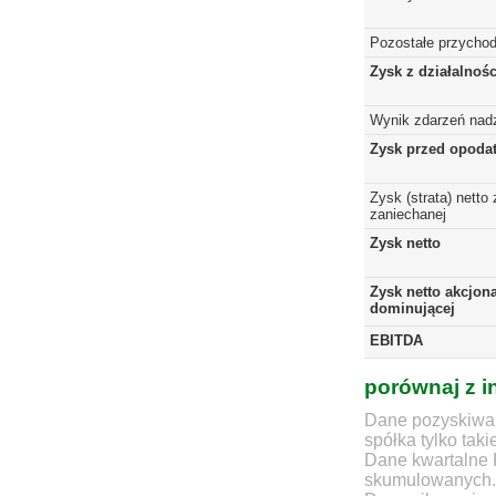
Pozostałe przychod
Zysk z działalnoś
Wynik zdarzeń nad
Zysk przed opoda
Zysk (strata) netto 
zaniechanej
Zysk netto
Zysk netto akcjona
dominującej
EBITDA
porównaj z i
Dane pozyskiwan
spółka tylko taki
Dane kwartalne 
skumulowanych.