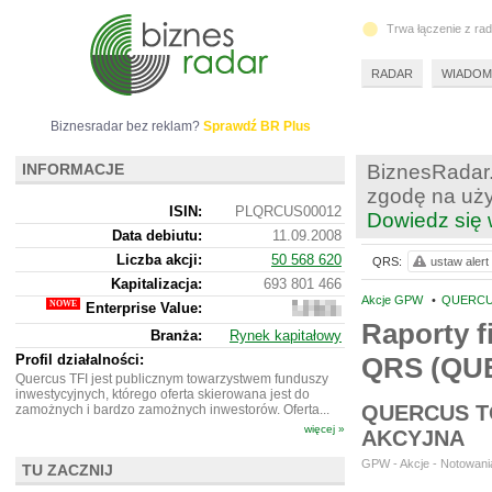
Trwa łączenie z ra
RADAR
WIADOM
Biznesradar bez reklam?
Sprawdź BR Plus
INFORMACJE
BiznesRadar.
zgodę na uży
ISIN:
PLQRCUS00012
Dowiedz się 
Data debiutu:
11.09.2008
Liczba akcji:
50 568 620
QRS:
ustaw alert
Kapitalizacja:
693 801 466
Akcje GPW
•
QUERCU
Enterprise Value:
455
907
Raporty f
Branża:
Rynek kapitałowy
466
Profil działalności:
QRS (QU
Quercus TFI jest publicznym towarzystwem funduszy
inwestycyjnych, którego oferta skierowana jest do
QUERCUS T
zamożnych i bardzo zamożnych inwestorów. Oferta...
więcej »
AKCYJNA
GPW - Akcje - Notowania
TU ZACZNIJ