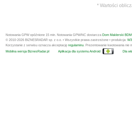
* Wartości oblic
Notowania GPW opóźnione 15 min.
Notowania GPW/NC dostarcza
Dom Maklerski BDM 
© 2010-2026 BIZNESRADAR sp. z o.o. • Wszystkie prawa zastrzeżone • produkcja:
W3
Korzystanie z serwisu oznacza akceptację
regulaminu
. Prezentowanie kwotowania nie m
Mobilna wersja BiznesRadar.pl
Aplikacja dla systemu Android
Dla wła