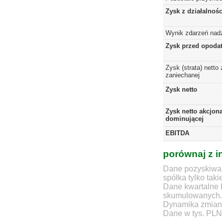
Zysk z działalnoś
Wynik zdarzeń nad
Zysk przed opoda
Zysk (strata) netto 
zaniechanej
Zysk netto
Zysk netto akcjona
dominującej
EBITDA
porównaj z i
Dane pozyskiwan
spółka tylko taki
Dane kwartalne 
skumulowanych.
Dynamika zmian d
Dane w tys. PLN