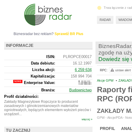
Trwa łączenie z ra
RADAR
WIADOM
Biznesradar bez reklam?
Sprawdź BR Plus
INFORMACJE
BiznesRadar.
zgodę na uży
ISIN:
PLROPCE00017
Dowiedz się 
Data debiutu:
16.12.1997
Liczba akcji:
6 259 634
RPC:
ustaw alert
Kapitalizacja:
158 994 704
Akcje GPW
•
ZAKŁAD
Enterprise Value:
198
377
Raporty f
Branża:
Budownictwo
704
Profil działalności:
RPC (RO
Zakłady Magnezytowe Ropczyce to producent
zasadowych i glinokrzemianowych materiałów
ZAKŁADY M
ogniotrwałych, będących elementem wyłożeń pieców i
urządzeń...
GPW - Akcje/PDA - Noto
więcej »
PROFIL
ANAL
TU ZACZNIJ