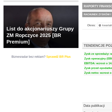
NOWE
BR LAB
RAPORTY FINANS
RACHUNEK ZYSKÓW I 
Okres:
kwartal
List do akcjonariuszy Grupy
ZM Ropczyce 2025 [BR
Premium]
TENDENCJE PO
Zysk ze sprzedaży: w
Biznesradar bez reklam?
Sprawdź BR Plus
Zysk operacyjny (EBI
EBITDA: wzrost o 14.
Zysk przed opodatko
Zysk netto: wzrost o 
Data publikacji